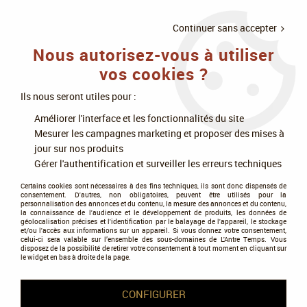
LIVRAISON
À PARTIR DE 75€
4X SANS
•
OFFERTE
D'ACHAT
FRAIS
Continuer sans accepter
Nous autorisez-vous à utiliser
0
vos cookies ?
Ils nous seront utiles pour :
Accueil
>
Figurines
>
Warhammer 40k
>
Armées de l'Impérium
>
Améliorer l'interface et les fonctionnalités du site
Adepta Sororitas
>
Adepta Sororitas: Combat Patrol 2024 - Warhammer
Mesurer les campagnes marketing et proposer des mises à
40k - Games Workshop
jour sur nos produits
Gérer l'authentification et surveiller les erreurs techniques
PROMO
-
20
%
Certains cookies sont nécessaires à des fins techniques, ils sont donc dispensés de
consentement. D'autres, non obligatoires, peuvent être utilisés pour la
personnalisation des annonces et du contenu, la mesure des annonces et du contenu,
la connaissance de l'audience et le développement de produits, les données de
géolocalisation précises et l'identification par le balayage de l'appareil, le stockage
et/ou l'accès aux informations sur un appareil. Si vous donnez votre consentement,
celui-ci sera valable sur l’ensemble des sous-domaines de L'Antre Temps. Vous
disposez de la possibilité de retirer votre consentement à tout moment en cliquant sur
le widget en bas à droite de la page.
CONFIGURER