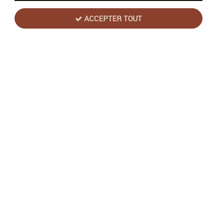
ACCEPTER TOUT
Warhammer
Gloomspite Gitz : Rockgut Troggoth -
Warhammer Age of Sigmar
Soyez le premier à donner votre avis !
41
,
20
€
TTC
au lieu de
51,50
€