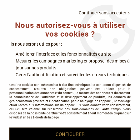
LIVRAISON
À PARTIR DE 75€
4X SANS
•
OFFERTE
D'ACHAT
FRAIS
Continuer sans accepter
Nous autorisez-vous à utiliser
0
vos cookies ?
Ils nous seront utiles pour :
Accueil
>
Figurines
>
Age of Sigmar
>
Grand Alliance Destruction
>
Améliorer l'interface et les fonctionnalités du site
Gloomspite Gitz Grots
>
Gloomspite Gitz : Rockgut Troggoth -
Mesurer les campagnes marketing et proposer des mises à
Warhammer Age of Sigmar
jour sur nos produits
Gérer l'authentification et surveiller les erreurs techniques
PROMO
-
20
%
Certains cookies sont nécessaires à des fins techniques, ils sont donc dispensés de
consentement. D'autres, non obligatoires, peuvent être utilisés pour la
personnalisation des annonces et du contenu, la mesure des annonces et du contenu,
la connaissance de l'audience et le développement de produits, les données de
géolocalisation précises et l'identification par le balayage de l'appareil, le stockage
et/ou l'accès aux informations sur un appareil. Si vous donnez votre consentement,
celui-ci sera valable sur l’ensemble des sous-domaines de L'Antre Temps. Vous
disposez de la possibilité de retirer votre consentement à tout moment en cliquant sur
le widget en bas à droite de la page.
CONFIGURER