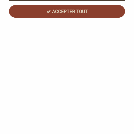
ACCEPTER TOUT
Base : Iron Warriors (12ml)
1
Avis
Donnez votre avis
3
,
13
€
TTC
au lieu de
3,60
€