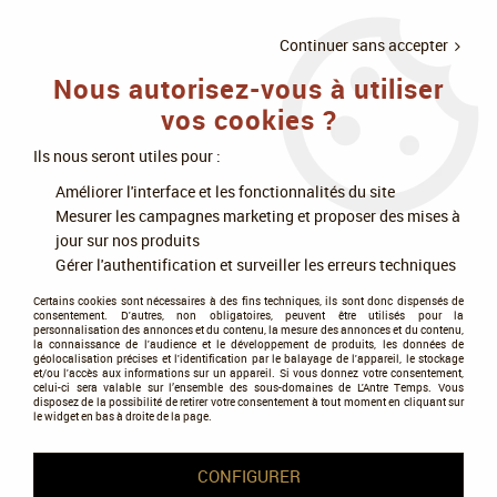
LIVRAISON
À PARTIR DE 75€
4X SANS
•
OFFERTE
D'ACHAT
FRAIS
Continuer sans accepter
Nous autorisez-vous à utiliser
0
vos cookies ?
Ils nous seront utiles pour :
Accueil
>
Modélisme
>
Peintures
>
Peintures Citadel
>
Base
>
Base : Iron
Améliorer l'interface et les fonctionnalités du site
Warriors (12ml)
Mesurer les campagnes marketing et proposer des mises à
jour sur nos produits
PROMO
-
0,47
€
Gérer l'authentification et surveiller les erreurs techniques
Certains cookies sont nécessaires à des fins techniques, ils sont donc dispensés de
consentement. D'autres, non obligatoires, peuvent être utilisés pour la
personnalisation des annonces et du contenu, la mesure des annonces et du contenu,
la connaissance de l'audience et le développement de produits, les données de
géolocalisation précises et l'identification par le balayage de l'appareil, le stockage
et/ou l'accès aux informations sur un appareil. Si vous donnez votre consentement,
celui-ci sera valable sur l’ensemble des sous-domaines de L'Antre Temps. Vous
disposez de la possibilité de retirer votre consentement à tout moment en cliquant sur
le widget en bas à droite de la page.
CONFIGURER