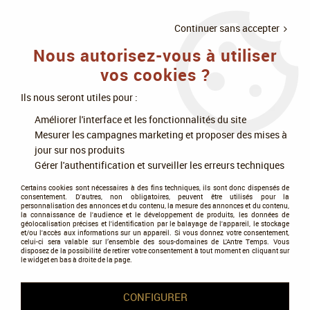
LIVRAISON
À PARTIR DE 75€
4X SANS
•
OFFERTE
D'ACHAT
FRAIS
Continuer sans accepter
Nous autorisez-vous à utiliser
0
vos cookies ?
Ils nous seront utiles pour :
Accueil
>
Jeux de société
>
Jeux experts
>
Améliorer l'interface et les fonctionnalités du site
Gestion, placement et reflexion
>
Carpe Diem
Mesurer les campagnes marketing et proposer des mises à
jour sur nos produits
Gérer l'authentification et surveiller les erreurs techniques
Certains cookies sont nécessaires à des fins techniques, ils sont donc dispensés de
consentement. D'autres, non obligatoires, peuvent être utilisés pour la
personnalisation des annonces et du contenu, la mesure des annonces et du contenu,
la connaissance de l'audience et le développement de produits, les données de
géolocalisation précises et l'identification par le balayage de l'appareil, le stockage
et/ou l'accès aux informations sur un appareil. Si vous donnez votre consentement,
celui-ci sera valable sur l’ensemble des sous-domaines de L'Antre Temps. Vous
disposez de la possibilité de retirer votre consentement à tout moment en cliquant sur
le widget en bas à droite de la page.
CONFIGURER