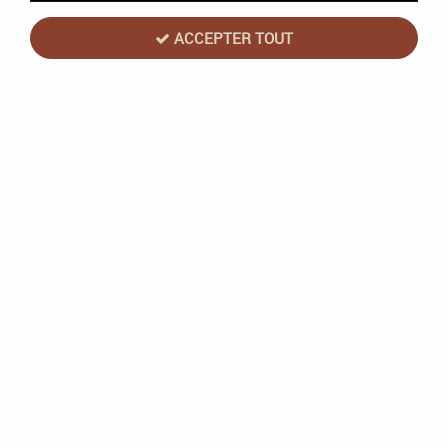
ACCEPTER TOUT
Casse-Tête Huzzle Cast LOVE (diff.1)
Soyez le premier à donner votre avis !
14
,
90
€
TTC
Réf. :
CPLOV