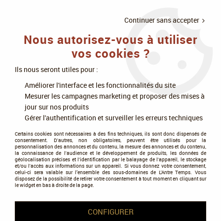
LIVRAISON
À PARTIR DE 75€
4X SANS
•
OFFERTE
D'ACHAT
FRAIS
Continuer sans accepter
Nous autorisez-vous à utiliser
0
vos cookies ?
Ils nous seront utiles pour :
Accueil
>
Jeux de société
>
Puzzle et Casse-Têtes
>
Casse-Têtes
>
Améliorer l'interface et les fonctionnalités du site
Casse-Tête Huzzle Cast LOVE (diff.1)
Mesurer les campagnes marketing et proposer des mises à
jour sur nos produits
Gérer l'authentification et surveiller les erreurs techniques
Certains cookies sont nécessaires à des fins techniques, ils sont donc dispensés de
consentement. D'autres, non obligatoires, peuvent être utilisés pour la
personnalisation des annonces et du contenu, la mesure des annonces et du contenu,
la connaissance de l'audience et le développement de produits, les données de
géolocalisation précises et l'identification par le balayage de l'appareil, le stockage
et/ou l'accès aux informations sur un appareil. Si vous donnez votre consentement,
celui-ci sera valable sur l’ensemble des sous-domaines de L'Antre Temps. Vous
disposez de la possibilité de retirer votre consentement à tout moment en cliquant sur
le widget en bas à droite de la page.
CONFIGURER