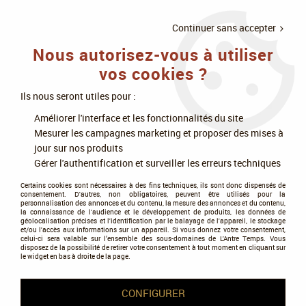
LIVRAISON
À PARTIR DE 75€
4X SANS
•
OFFERTE
D'ACHAT
FRAIS
Continuer sans accepter
Nous autorisez-vous à utiliser
0
vos cookies ?
Ils nous seront utiles pour :
Accueil
>
Figurines
>
Warhammer 40k
>
Armées du chaos
>
Death Guard
Améliorer l'interface et les fonctionnalités du site
>
Death Guard : Chirurgien de la Peste (Nauseous Rotbone The Plague
Mesurer les campagnes marketing et proposer des mises à
Surgeon) - Warhammer 40K - Games Workshop
jour sur nos produits
Gérer l'authentification et surveiller les erreurs techniques
PROMO
-
20
%
Certains cookies sont nécessaires à des fins techniques, ils sont donc dispensés de
consentement. D'autres, non obligatoires, peuvent être utilisés pour la
personnalisation des annonces et du contenu, la mesure des annonces et du contenu,
la connaissance de l'audience et le développement de produits, les données de
géolocalisation précises et l'identification par le balayage de l'appareil, le stockage
et/ou l'accès aux informations sur un appareil. Si vous donnez votre consentement,
celui-ci sera valable sur l’ensemble des sous-domaines de L'Antre Temps. Vous
disposez de la possibilité de retirer votre consentement à tout moment en cliquant sur
le widget en bas à droite de la page.
CONFIGURER