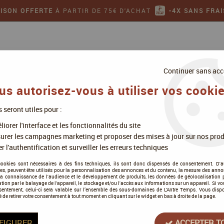
AISON OFFERTE
À PARTIR DE 75€ D'ACHAT
•
4X SANS FRAI
Continuer sans acc
us autorisez-vous à utiliser vos cookie
s seront utiles pour :
ollectionner
Jeux de figurines
iorer l'interface et les fonctionnalités du site
>
Colt express Bandits "Doc"
urer les campagnes marketing et proposer des mises à jour sur nos prod
r l'authentification et surveiller les erreurs techniques
cookies sont nécessaires à des fins techniques, ils sont donc dispensés de consentement. D'a
res, peuvent être utilisés pour la personnalisation des annonces et du contenu, la mesure des anno
la connaissance de l'audience et le développement de produits, les données de géolocalisation p
Colt express Bandits
cation par le balayage de l'appareil, le stockage et/ou l'accès aux informations sur un appareil. Si 
sentement, celui-ci sera valable sur l’ensemble des sous-domaines de L'Antre Temps. Vous disp
é de retirer votre consentement à tout moment en cliquant sur le widget en bas à droite de la page.
Soyez le premier à donner votre a
5
,
50
€
TTC
FIGURER
ACCEPTER T