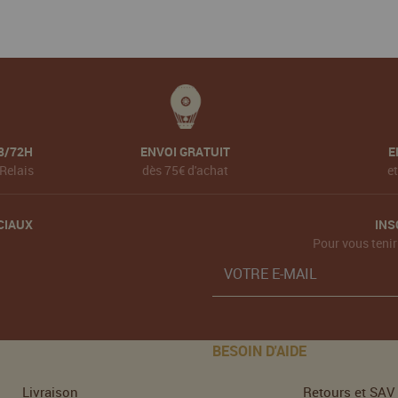
8/72H
ENVOI GRATUIT
E
Relais
dès 75€ d'achat
e
CIAUX
INS
Pour vous tenir
BESOIN D'AIDE
Livraison
Retours et SAV