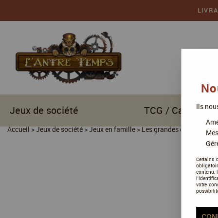
LIVR
No
Ils nou
Jeux de société
TCG / Cartes à c
Amél
Accueil
>
Jeux de société
>
Jeux en famille
>
Les grandes collections
Mes
Gére
Certains 
obligatoi
contenu, 
l'identifi
votre con
possibilit
CON