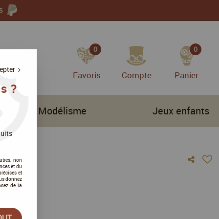
S
0
0
epter
Favoris
Compte
Panier
s ?
Modélisme
Jeux enfants
uits
utres, non
nces et du
récises et
 "Doc"
vous donnez
osez de la
vis !
OUT