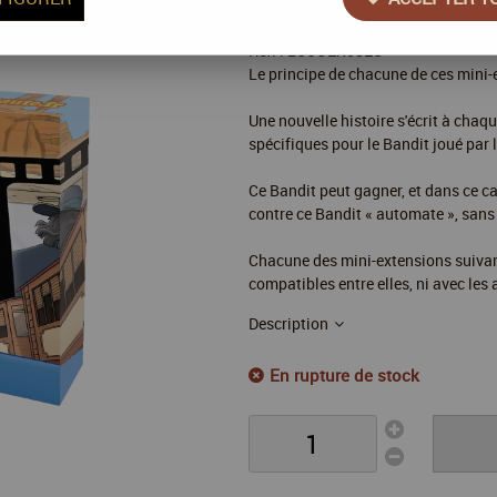
Réf. :
LUCOEX08EU
Le principe de chacune de ces mini-e
Une nouvelle histoire s'écrit à chaq
spécifiques pour le Bandit joué par l
Ce Bandit peut gagner, et dans ce cas
contre ce Bandit « automate », sans o
Chacune des mini-extensions suivante
compatibles entre elles, ni avec les
Description
En rupture de stock