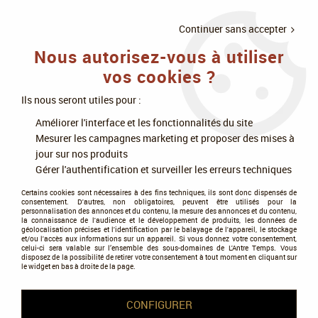
LIVRAISON
À PARTIR DE 75€
4X SANS
•
OFFERTE
D'ACHAT
FRAIS
Continuer sans accepter
Nous autorisez-vous à utiliser
0
vos cookies ?
Ils nous seront utiles pour :
Accueil
>
Jeux de société
>
Jeux de rôle
>
Livres dont vous êtes le héros
Améliorer l'interface et les fonctionnalités du site
>
Coupez !
Mesurer les campagnes marketing et proposer des mises à
jour sur nos produits
Gérer l'authentification et surveiller les erreurs techniques
Certains cookies sont nécessaires à des fins techniques, ils sont donc dispensés de
consentement. D'autres, non obligatoires, peuvent être utilisés pour la
personnalisation des annonces et du contenu, la mesure des annonces et du contenu,
la connaissance de l'audience et le développement de produits, les données de
géolocalisation précises et l'identification par le balayage de l'appareil, le stockage
et/ou l'accès aux informations sur un appareil. Si vous donnez votre consentement,
celui-ci sera valable sur l’ensemble des sous-domaines de L'Antre Temps. Vous
disposez de la possibilité de retirer votre consentement à tout moment en cliquant sur
le widget en bas à droite de la page.
CONFIGURER