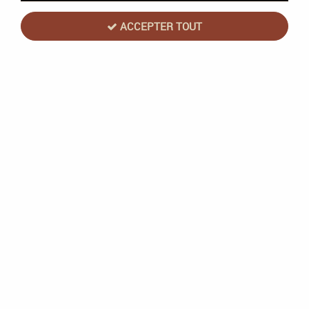
ACCEPTER TOUT
Le Plumier des Chimères
Coupez !
Soyez le premier à donner votre avis !