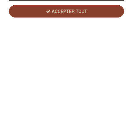
ACCEPTER TOUT
Dark Green Brown - 1 Step - Pro Acryl -
Monument Hobbies
Soyez le premier à donner votre avis !