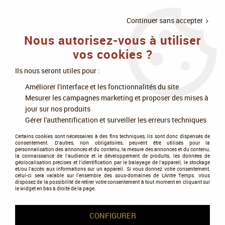
LIVRAISON
À PARTIR DE 75€
4X SANS
•
OFFERTE
D'ACHAT
FRAIS
Continuer sans accepter
Nous autorisez-vous à utiliser
0
vos cookies ?
Ils nous seront utiles pour :
Accueil
>
Modélisme
>
Peintures
>
Peintures Monument Hobbies
>
Améliorer l'interface et les fonctionnalités du site
Pro Acryl Mainline colors
>
Dark Green Brown - 1 Step - Pro Acryl -
Mesurer les campagnes marketing et proposer des mises à
Monument Hobbies
jour sur nos produits
Gérer l'authentification et surveiller les erreurs techniques
NOUVEAU
Certains cookies sont nécessaires à des fins techniques, ils sont donc dispensés de
consentement. D'autres, non obligatoires, peuvent être utilisés pour la
personnalisation des annonces et du contenu, la mesure des annonces et du contenu,
la connaissance de l'audience et le développement de produits, les données de
géolocalisation précises et l'identification par le balayage de l'appareil, le stockage
et/ou l'accès aux informations sur un appareil. Si vous donnez votre consentement,
celui-ci sera valable sur l’ensemble des sous-domaines de L'Antre Temps. Vous
disposez de la possibilité de retirer votre consentement à tout moment en cliquant sur
le widget en bas à droite de la page.
CONFIGURER