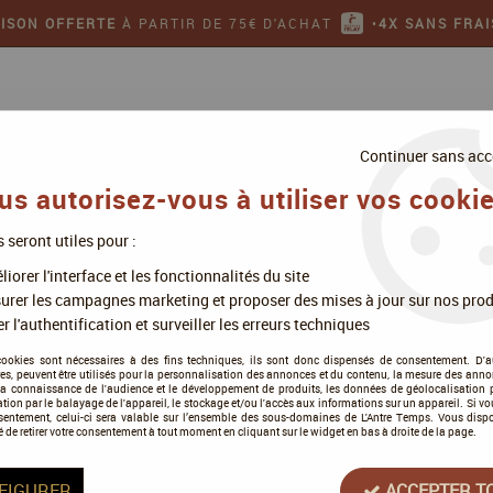
AISON OFFERTE
À PARTIR DE 75€ D'ACHAT
•
4X SANS FRAI
Continuer sans acc
us autorisez-vous à utiliser vos cookie
s seront utiles pour :
ollectionner
Jeux de figurines
iorer l'interface et les fonctionnalités du site
rd
>
Death Guard : Codex Francais - Warhammer 40k - Games Workshop
urer les campagnes marketing et proposer des mises à jour sur nos prod
r l'authentification et surveiller les erreurs techniques
cookies sont nécessaires à des fins techniques, ils sont donc dispensés de consentement. D'a
res, peuvent être utilisés pour la personnalisation des annonces et du contenu, la mesure des anno
Death Guard : Code
la connaissance de l'audience et le développement de produits, les données de géolocalisation p
cation par le balayage de l'appareil, le stockage et/ou l'accès aux informations sur un appareil. Si 
Workshop
sentement, celui-ci sera valable sur l’ensemble des sous-domaines de L'Antre Temps. Vous disp
é de retirer votre consentement à tout moment en cliquant sur le widget en bas à droite de la page.
1
Avis
Donnez vo
FIGURER
ACCEPTER T