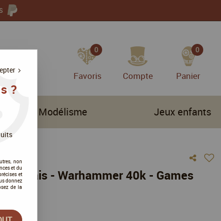
S
0
0
epter
Favoris
Compte
Panier
s ?
Modélisme
Jeux enfants
uits
utres, non
nces et du
x Francais - Warhammer 40k - Games
récises et
vous donnez
osez de la
tre avis
OUT