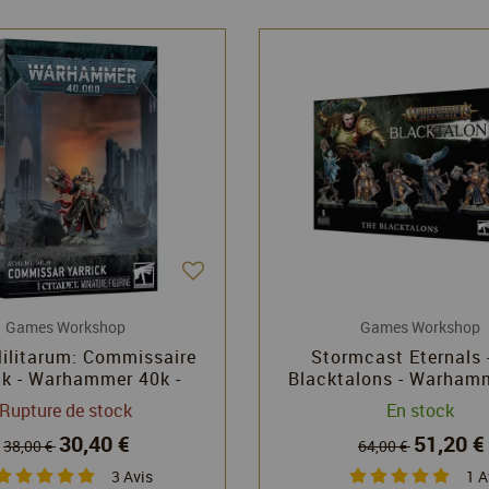
Games Workshop
Games Workshop
ilitarum: Commissaire
Stormcast Eternals 
ck - Warhammer 40k -
Blacktalons - Warham
ames Workshop
of Sigmar
Rupture de stock
En stock
30,40 €
51,20 €
38,00 €
64,00 €
3
Avis
1
A