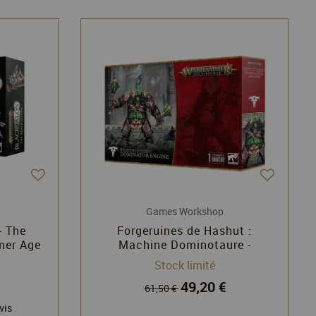
Games Workshop
- The
Forgeruines de Hashut :
mer Age
Machine Dominotaure -
Warhammer Age of Sigmar
Stock limité
49,20 €
61,50 €
vis