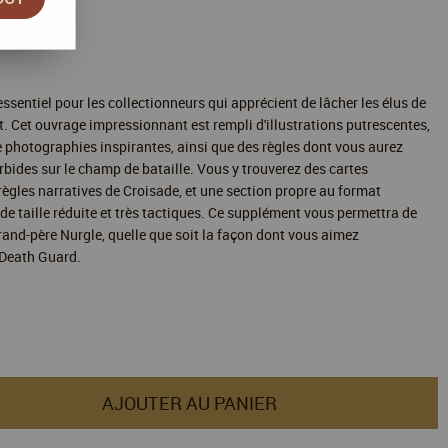
 de
50,00
€
du stock
ssentiel pour les collectionneurs qui apprécient de lâcher les élus de
t. Cet ouvrage impressionnant est rempli d'illustrations putrescentes,
e photographies inspirantes, ainsi que des règles dont vous aurez
rbides sur le champ de bataille. Vous y trouverez des cartes
ègles narratives de Croisade, et une section propre au format
 de taille réduite et très tactiques. Ce supplément vous permettra de
rand-père Nurgle, quelle que soit la façon dont vous aimez
e Death Guard.
AJOUTER AU PANIER