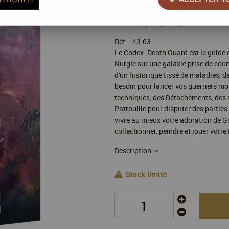
40
,
00
€
TTC
au lieu
Valable jusqu'à épuisement 
Réf. :
43-03
Le Codex: Death Guard est le guide e
Nurgle sur une galaxie prise de cour
d'un historique tissé de maladies, d
besoin pour lancer vos guerriers mo
techniques, des Détachements, des r
Patrouille pour disputer des parties
vivre au mieux votre adoration de G
collectionner, peindre et jouer votr
Description
Stock limité