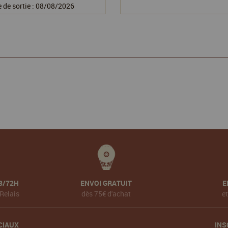
 de sortie : 08/08/2026
8/72H
ENVOI GRATUIT
E
Relais
dès 75€ d'achat
e
CIAUX
INS