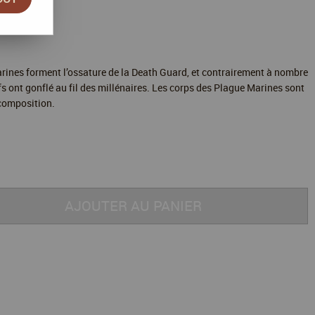
 de
50,00
€
du stock
arines forment l’ossature de la Death Guard, et contrairement à nombre
ifs ont gonflé au fil des millénaires. Les corps des Plague Marines sont
écomposition.
AJOUTER AU PANIER