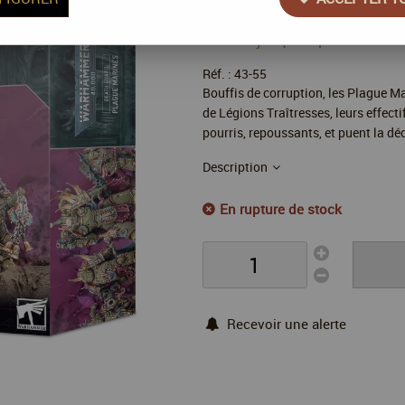
40
,
00
€
TTC
au lieu
Valable jusqu'à épuisement 
Réf. :
43-55
Bouffis de corruption, les Plague M
de Légions Traîtresses, leurs effect
pourris, repoussants, et puent la d
Description
En rupture de stock
Recevoir une alerte