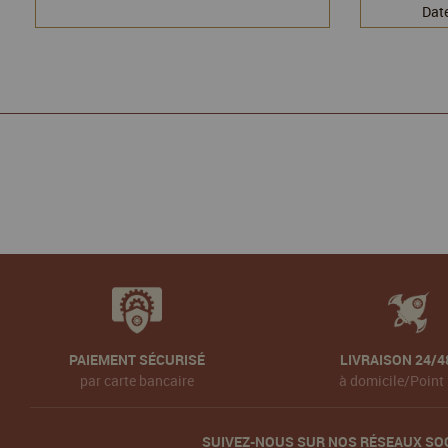
Date
PAIEMENT SÉCURISÉ
LIVRAISON 24/4
par carte bancaire
à domicile/Point 
SUIVEZ-NOUS SUR NOS RÉSEAUX SO