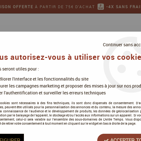
AISON OFFERTE
À PARTIR DE 75€ D'ACHAT
•
4X SANS FRAI
Continuer sans acc
us autorisez-vous à utiliser vos cookie
s seront utiles pour :
ollectionner
Jeux de figurines
iorer l'interface et les fonctionnalités du site
rd
>
Death Guard - Marines de la Peste (Plague Marines) - Warhammer
urer les campagnes marketing et proposer des mises à jour sur nos prod
r l'authentification et surveiller les erreurs techniques
cookies sont nécessaires à des fins techniques, ils sont donc dispensés de consentement. D'a
res, peuvent être utilisés pour la personnalisation des annonces et du contenu, la mesure des anno
Death Guard - Marine
la connaissance de l'audience et le développement de produits, les données de géolocalisation p
cation par le balayage de l'appareil, le stockage et/ou l'accès aux informations sur un appareil. Si 
Warhammer 40K - G
sentement, celui-ci sera valable sur l’ensemble des sous-domaines de L'Antre Temps. Vous disp
é de retirer votre consentement à tout moment en cliquant sur le widget en bas à droite de la page.
1
Avis
Donnez vo
FIGURER
ACCEPTER T