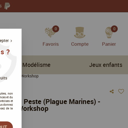
S
0
0
epter
Favoris
Compte
Panier
s ?
Modélisme
Jeux enfants
 40K - Games Workshop
uits
utres, non
nces et du
s de la Peste (Plague Marines) -
récises et
vous donnez
ames Workshop
osez de la
tre avis
OUT