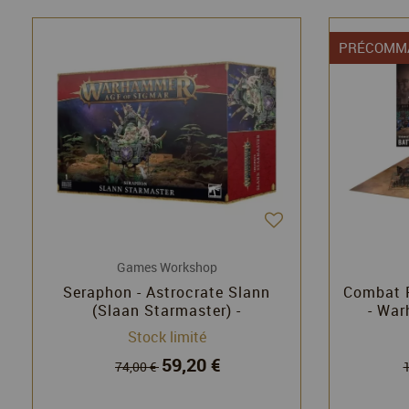
PRÉCOMM
Games Workshop
Seraphon - Astrocrate Slann
Combat P
(Slaan Starmaster) -
- Wa
Warhammer Age of Sigmar
Stock limité
59,20 €
74,00 €