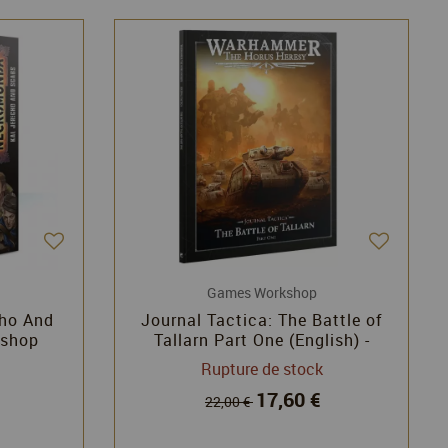
Games Workshop
ho And
Journal Tactica: The Battle of
kshop
Tallarn Part One (English) -
Horus Heresy - Warhammer 30k
Rupture de stock
17,60 €
22,00 €