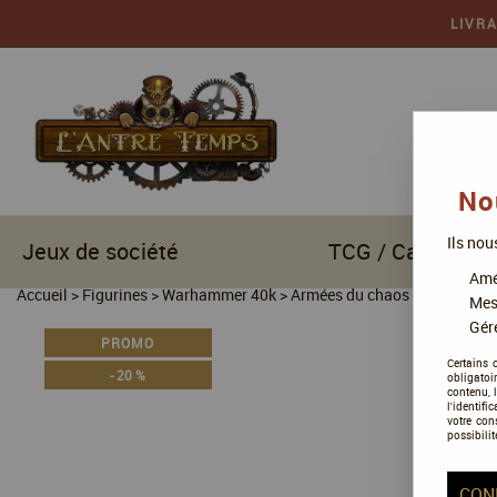
LIVR
No
Ils nou
Jeux de société
TCG / Cartes à c
Amél
Accueil
>
Figurines
>
Warhammer 40k
>
Armées du chaos
>
Death Gua
Mes
Gére
PROMO
Certains 
-
20
%
obligatoi
contenu, 
l'identifi
votre con
possibilit
CON