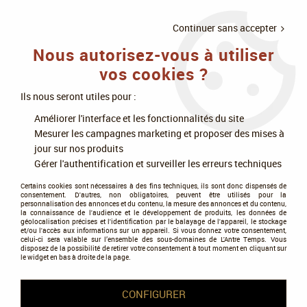
LIVRAISON
À PARTIR DE 75€
4X SANS
•
OFFERTE
D'ACHAT
FRAIS
Continuer sans accepter
Nous autorisez-vous à utiliser
0
vos cookies ?
Ils nous seront utiles pour :
Accueil
>
DJECO
Améliorer l'interface et les fonctionnalités du site
Mesurer les campagnes marketing et proposer des mises à
Produits de la marque DJECO
jour sur nos produits
Gérer l'authentification et surveiller les erreurs techniques
Djeco, une marque française reconnue pour ses jouets et activités
Certains cookies sont nécessaires à des fins techniques, ils sont donc dispensés de
consentement. D'autres, non obligatoires, peuvent être utilisés pour la
créatives de qualité pour les enfants de tous âges. Fondée en 1954
personnalisation des annonces et du contenu, la mesure des annonces et du contenu,
la connaissance de l'audience et le développement de produits, les données de
par Véronique Michel-Dalès, Djeco s'est imposée comme une
géolocalisation précises et l'identification par le balayage de l'appareil, le stockage
pionnière dans le domaine du jouet éducatif, mettant l'accent sur
et/ou l'accès aux informations sur un appareil. Si vous donnez votre consentement,
celui-ci sera valable sur l’ensemble des sous-domaines de L'Antre Temps. Vous
l'apprentissage ludique et l'éveil des sens.
disposez de la possibilité de retirer votre consentement à tout moment en cliquant sur
le widget en bas à droite de la page.
La marque se distingue par son design original et coloré, ses
illustrations charmantes et ses matériaux durables. Chaque
CONFIGURER
produit Djeco est conçu avec soin et attention aux détails,