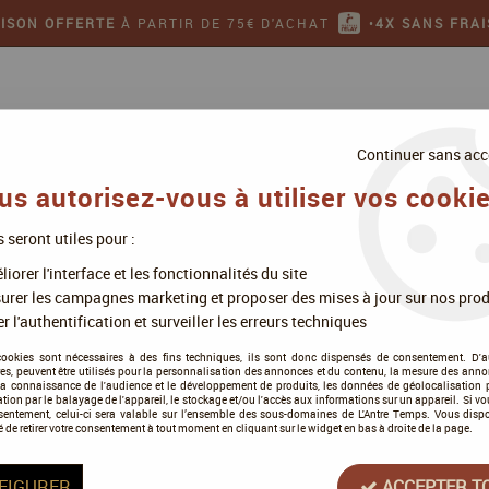
AISON OFFERTE
À PARTIR DE 75€ D'ACHAT
•
4X SANS FRAI
Continuer sans acc
us autorisez-vous à utiliser vos cookie
s seront utiles pour :
ollectionner
Jeux de figurines
iorer l'interface et les fonctionnalités du site
on
>
Everdell
urer les campagnes marketing et proposer des mises à jour sur nos prod
r l'authentification et surveiller les erreurs techniques
cookies sont nécessaires à des fins techniques, ils sont donc dispensés de consentement. D'a
res, peuvent être utilisés pour la personnalisation des annonces et du contenu, la mesure des anno
la connaissance de l'audience et le développement de produits, les données de géolocalisation p
Everdell
cation par le balayage de l'appareil, le stockage et/ou l'accès aux informations sur un appareil. Si 
sentement, celui-ci sera valable sur l’ensemble des sous-domaines de L'Antre Temps. Vous disp
é de retirer votre consentement à tout moment en cliquant sur le widget en bas à droite de la page.
Soyez le premier à donner votre a
69
,
90
€
TTC
FIGURER
ACCEPTER T