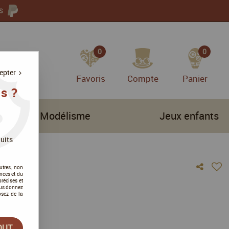
S
0
0
epter
Favoris
Compte
Panier
s ?
Modélisme
Jeux enfants
uits
utres, non
nces et du
récises et
vous donnez
osez de la
vis !
OUT