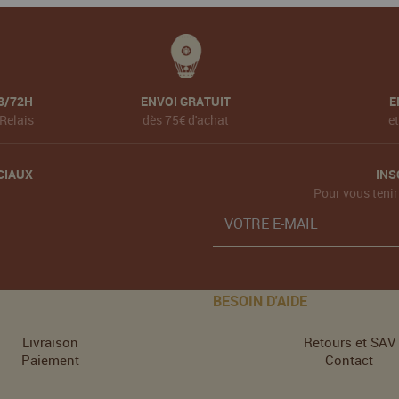
8/72H
ENVOI GRATUIT
E
Relais
dès 75€ d'achat
e
CIAUX
INS
Pour vous tenir
BESOIN D'AIDE
Livraison
Retours et SAV
Paiement
Contact