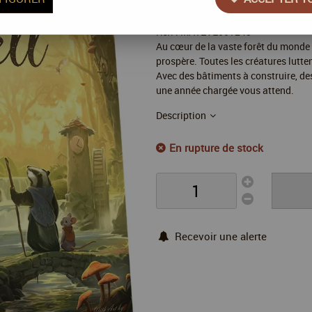
Réf. :
MATEVE001243
Au cœur de la vaste forêt du monde d
prospère. Toutes les créatures lutte
Avec des bâtiments à construire, de
une année chargée vous attend.
Description
En rupture de stock
Recevoir une alerte