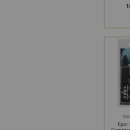
1
Epi
Epic 
Compteu