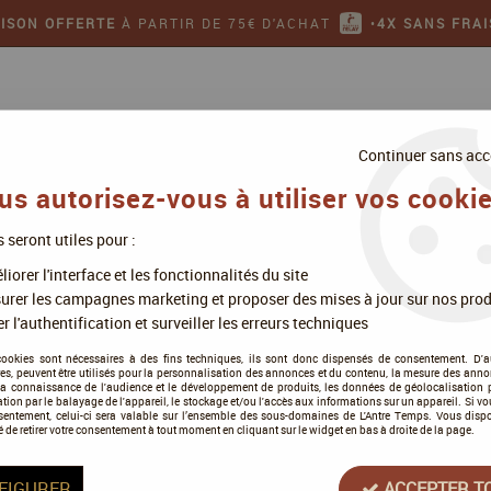
AISON OFFERTE
À PARTIR DE 75€ D'ACHAT
•
4X SANS FRAI
Continuer sans acc
us autorisez-vous à utiliser vos cookie
s seront utiles pour :
ollectionner
Jeux de figurines
iorer l'interface et les fonctionnalités du site
 de points
urer les campagnes marketing et proposer des mises à jour sur nos prod
r l'authentification et surveiller les erreurs techniques
Compteurs de points
cookies sont nécessaires à des fins techniques, ils sont donc dispensés de consentement. D'a
res, peuvent être utilisés pour la personnalisation des annonces et du contenu, la mesure des anno
la connaissance de l'audience et le développement de produits, les données de géolocalisation p
cation par le balayage de l'appareil, le stockage et/ou l'accès aux informations sur un appareil. Si 
sentement, celui-ci sera valable sur l’ensemble des sous-domaines de L'Antre Temps. Vous disp
é de retirer votre consentement à tout moment en cliquant sur le widget en bas à droite de la page.
Tous nos produits de la gamme
FIGURER
ACCEPTER T