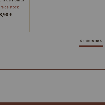
laires (0-99)
re de stock
 pièces
8,90 €
5 articles sur
5