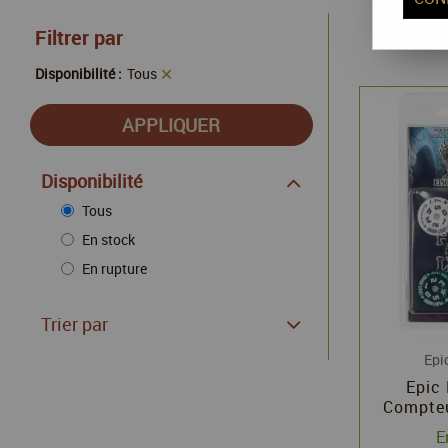
Filtrer par
Disponibilité :
Tous
Disponibilité
Tous
En stock
En rupture
Trier par
Epi
Epic 
Compteu
Ronds 2
E