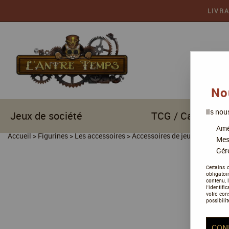
LIVR
No
Ils nou
Jeux de société
TCG / Cartes à c
Amél
Accueil
>
Figurines
>
Les accessoires
>
Accessoires de jeu
>
Compteurs
Mes
Gére
Certains 
obligatoi
contenu, 
l'identifi
votre con
possibilit
CON