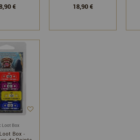
8,90 €
18,90 €
c Loot Box
Loot Box -
rs de Points