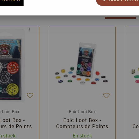
5 articles sur
5
c Loot Box
Epic Loot Box
Loot Box -
Epic Loot Box -
rs de Points
Compteurs de Points
Co
5mm (0-59) 5
Ronds 20mm (0-9) 9
R
n stock
En stock
pièces
pièces (runic)