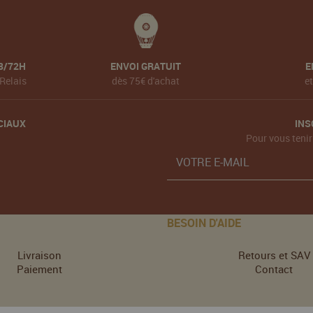
8/72H
ENVOI GRATUIT
E
Relais
dès 75€ d'achat
e
CIAUX
INS
Pour vous tenir
BESOIN D'AIDE
Livraison
Retours et SAV
Paiement
Contact