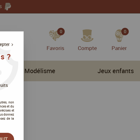
S
0
0
epter
Favoris
Compte
Panier
s ?
Modélisme
Jeux enfants
uits
utres, non
nces et du
récises et
vous donnez
osez de la
OUT