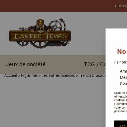
LIVR
No
Ils nou
Jeux de société
TCG / Cartes à c
Amél
Accueil
>
Figurines
>
Les autres licences
>
Trench Crusade
Mes
Gére
Certains 
obligatoi
contenu, 
l'identifi
votre con
possibilit
CON