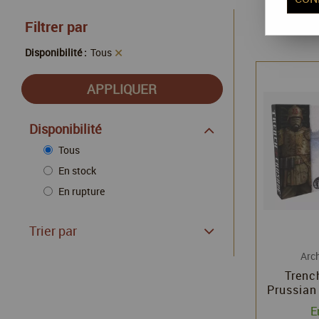
Filtrer par
Disponibilité :
Tous
Disponibilité
Tous
En stock
En rupture
Trier par
Arc
Trenc
Prussian
- Arc
E