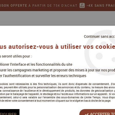
AISON OFFERTE
À PARTIR DE 75€ D'ACHAT
•
4X SANS FRAI
Continuer sans acc
us autorisez-vous à utiliser vos cookie
s seront utiles pour :
ollectionner
Jeux de figurines
iorer l'interface et les fonctionnalités du site
urer les campagnes marketing et proposer des mises à jour sur nos prod
r l'authentification et surveiller les erreurs techniques
Trench Crusade
cookies sont nécessaires à des fins techniques, ils sont donc dispensés de consentement. D'a
res, peuvent être utilisés pour la personnalisation des annonces et du contenu, la mesure des anno
la connaissance de l'audience et le développement de produits, les données de géolocalisation p
cation par le balayage de l'appareil, le stockage et/ou l'accès aux informations sur un appareil. Si 
sentement, celui-ci sera valable sur l’ensemble des sous-domaines de L'Antre Temps. Vous disp
é de retirer votre consentement à tout moment en cliquant sur le widget en bas à droite de la page.
Tous nos produits de la gamme
FIGURER
ACCEPTER T