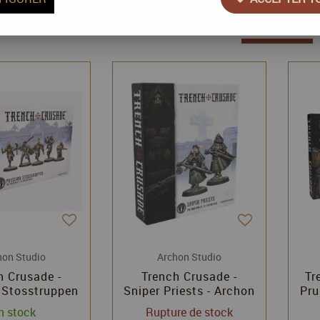
3 articles sur
3
hon Studio
Archon Studio
h Crusade -
Trench Crusade -
Tr
 Stosstruppen
Sniper Priests - Archon
Pru
hon Studio
Studio
n stock
Rupture de stock