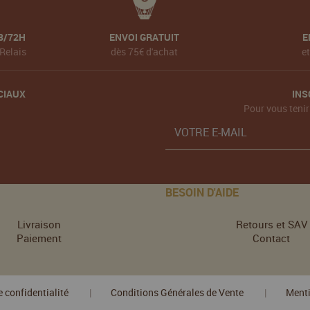
8/72H
ENVOI GRATUIT
E
Relais
dès 75€ d'achat
e
CIAUX
INS
Pour vous tenir
BESOIN D'AIDE
Livraison
Retours et SAV
Paiement
Contact
e confidentialité
Conditions Générales de Vente
Menti
|
|