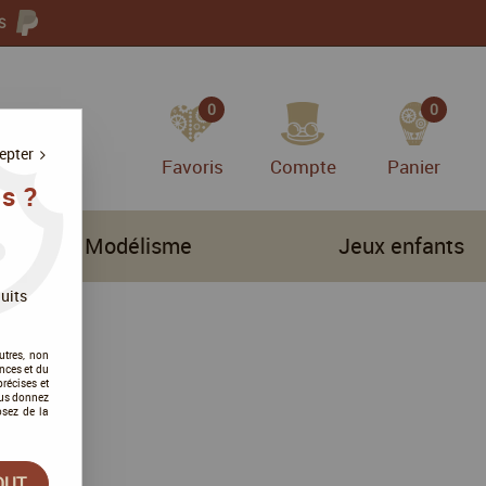
S
0
0
epter
Favoris
Compte
Panier
s ?
Modélisme
Jeux enfants
uits
utres, non
nces et du
récises et
vous donnez
osez de la
OUT