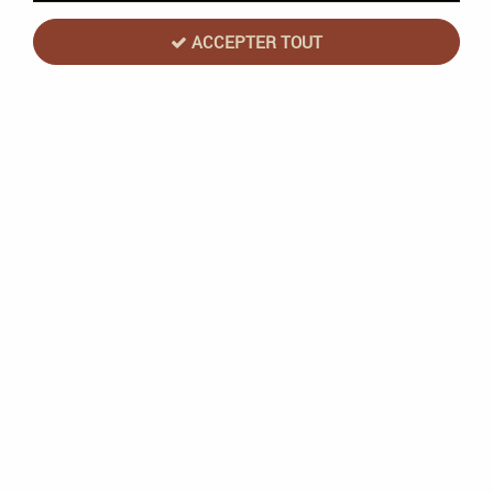
ACCEPTER TOUT
Flesh and Blood : Armory Deck Rhinar
(Français)
Soyez le premier à donner votre avis !
34
,
90
€
TTC