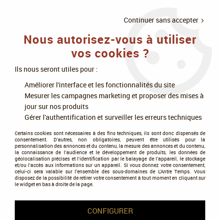
LIVRAISON
À PARTIR DE 75€
4X SANS
•
OFFERTE
D'ACHAT
FRAIS
Continuer sans accepter
Nous autorisez-vous à utiliser
0
vos cookies ?
Ils nous seront utiles pour :
Accueil
>
Jeux de cartes
>
Flesh & Blood
>
Flesh and Blood : Armory Deck
Améliorer l'interface et les fonctionnalités du site
Rhinar (Français)
Mesurer les campagnes marketing et proposer des mises à
jour sur nos produits
Gérer l'authentification et surveiller les erreurs techniques
Certains cookies sont nécessaires à des fins techniques, ils sont donc dispensés de
consentement. D'autres, non obligatoires, peuvent être utilisés pour la
personnalisation des annonces et du contenu, la mesure des annonces et du contenu,
la connaissance de l'audience et le développement de produits, les données de
géolocalisation précises et l'identification par le balayage de l'appareil, le stockage
et/ou l'accès aux informations sur un appareil. Si vous donnez votre consentement,
celui-ci sera valable sur l’ensemble des sous-domaines de L'Antre Temps. Vous
disposez de la possibilité de retirer votre consentement à tout moment en cliquant sur
le widget en bas à droite de la page.
CONFIGURER