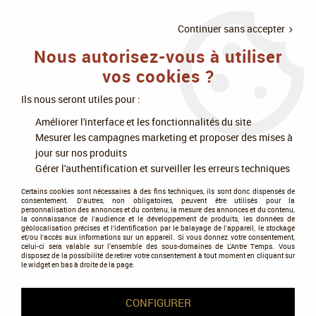
LIVRAISON
À PARTIR DE 75€
4X SANS
•
OFFERTE
D'ACHAT
FRAIS
Continuer sans accepter
Nous autorisez-vous à utiliser
0
vos cookies ?
Ils nous seront utiles pour :
Accueil
>
Jeux de cartes
>
Flesh & Blood
>
Flesh and Blood : Armory Deck
Améliorer l'interface et les fonctionnalités du site
Ziggy (English)
Mesurer les campagnes marketing et proposer des mises à
jour sur nos produits
Gérer l'authentification et surveiller les erreurs techniques
Certains cookies sont nécessaires à des fins techniques, ils sont donc dispensés de
consentement. D'autres, non obligatoires, peuvent être utilisés pour la
personnalisation des annonces et du contenu, la mesure des annonces et du contenu,
la connaissance de l'audience et le développement de produits, les données de
géolocalisation précises et l'identification par le balayage de l'appareil, le stockage
et/ou l'accès aux informations sur un appareil. Si vous donnez votre consentement,
celui-ci sera valable sur l’ensemble des sous-domaines de L'Antre Temps. Vous
disposez de la possibilité de retirer votre consentement à tout moment en cliquant sur
le widget en bas à droite de la page.
CONFIGURER