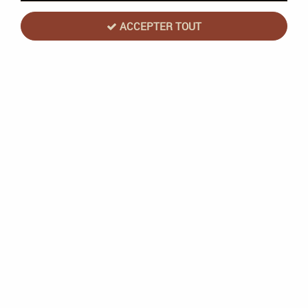
ACCEPTER TOUT
Flesh and Blood : Armory Deck Ziggy
(English)
Soyez le premier à donner votre avis !
39
,
90
€
TTC