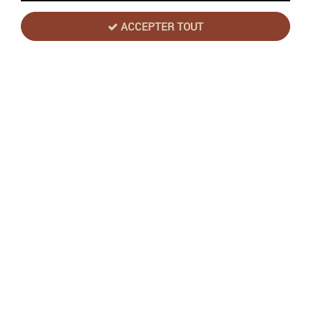
ACCEPTER TOUT
Gamegenic - Forêt Mixte Art Sleeves