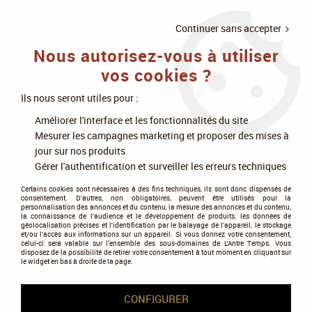
LIVRAISON
À PARTIR DE 75€
4X SANS
•
OFFERTE
D'ACHAT
FRAIS
Continuer sans accepter
Nous autorisez-vous à utiliser
0
vos cookies ?
Ils nous seront utiles pour :
Accueil
>
Accessoires jeux de cartes
>
Protège-cartes, Sleeves
>
Améliorer l'interface et les fonctionnalités du site
Gamegenic - Forêt Mixte Art Sleeves
Mesurer les campagnes marketing et proposer des mises à
jour sur nos produits
Gérer l'authentification et surveiller les erreurs techniques
Certains cookies sont nécessaires à des fins techniques, ils sont donc dispensés de
consentement. D'autres, non obligatoires, peuvent être utilisés pour la
personnalisation des annonces et du contenu, la mesure des annonces et du contenu,
la connaissance de l'audience et le développement de produits, les données de
géolocalisation précises et l'identification par le balayage de l'appareil, le stockage
et/ou l'accès aux informations sur un appareil. Si vous donnez votre consentement,
celui-ci sera valable sur l’ensemble des sous-domaines de L'Antre Temps. Vous
disposez de la possibilité de retirer votre consentement à tout moment en cliquant sur
le widget en bas à droite de la page.
CONFIGURER