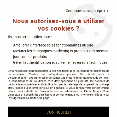
LIVRAISON
À PARTIR DE 75€
4X SANS
•
OFFERTE
D'ACHAT
FRAIS
Continuer sans accepter
Nous autorisez-vous à utiliser
0
vos cookies ?
Ils nous seront utiles pour :
Accueil
>
Jeux de société
>
Jeux en famille
>
Améliorer l'interface et les fonctionnalités du site
Bluff, enchères et négociations
>
Harry Potter - Stupefix !
Mesurer les campagnes marketing et proposer des mises à
jour sur nos produits
Gérer l'authentification et surveiller les erreurs techniques
Certains cookies sont nécessaires à des fins techniques, ils sont donc dispensés de
consentement. D'autres, non obligatoires, peuvent être utilisés pour la
personnalisation des annonces et du contenu, la mesure des annonces et du contenu,
la connaissance de l'audience et le développement de produits, les données de
géolocalisation précises et l'identification par le balayage de l'appareil, le stockage
et/ou l'accès aux informations sur un appareil. Si vous donnez votre consentement,
celui-ci sera valable sur l’ensemble des sous-domaines de L'Antre Temps. Vous
disposez de la possibilité de retirer votre consentement à tout moment en cliquant sur
le widget en bas à droite de la page.
CONFIGURER