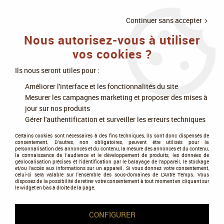
LIVRAISON
À PARTIR DE 75€
4X SANS
•
OFFERTE
D'ACHAT
FRAIS
Continuer sans accepter
Nous autorisez-vous à utiliser
0
vos cookies ?
Ils nous seront utiles pour :
Accueil
>
Jeux de société
>
Jeux experts
>
Jeux de plateau à figurines
>
Améliorer l'interface et les fonctionnalités du site
Heroquest - Extension : La Voie du Moine errant
Mesurer les campagnes marketing et proposer des mises à
jour sur nos produits
PROMO
-
10
%
Gérer l'authentification et surveiller les erreurs techniques
Certains cookies sont nécessaires à des fins techniques, ils sont donc dispensés de
consentement. D'autres, non obligatoires, peuvent être utilisés pour la
personnalisation des annonces et du contenu, la mesure des annonces et du contenu,
la connaissance de l'audience et le développement de produits, les données de
géolocalisation précises et l'identification par le balayage de l'appareil, le stockage
et/ou l'accès aux informations sur un appareil. Si vous donnez votre consentement,
celui-ci sera valable sur l’ensemble des sous-domaines de L'Antre Temps. Vous
disposez de la possibilité de retirer votre consentement à tout moment en cliquant sur
le widget en bas à droite de la page.
CONFIGURER