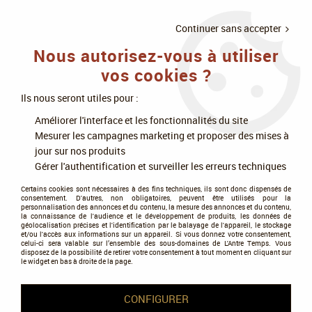
LIVRAISON
À PARTIR DE 75€
4X SANS
•
OFFERTE
D'ACHAT
FRAIS
Continuer sans accepter
Nous autorisez-vous à utiliser
0
vos cookies ?
Ils nous seront utiles pour :
Accueil
>
>
Incarnation De La Krondéchine De Ghur - Warhammer Age Of
Améliorer l'interface et les fonctionnalités du site
Sigmar - Games Workshop
Mesurer les campagnes marketing et proposer des mises à
jour sur nos produits
PROMO
-
20
%
Gérer l'authentification et surveiller les erreurs techniques
Certains cookies sont nécessaires à des fins techniques, ils sont donc dispensés de
consentement. D'autres, non obligatoires, peuvent être utilisés pour la
personnalisation des annonces et du contenu, la mesure des annonces et du contenu,
la connaissance de l'audience et le développement de produits, les données de
géolocalisation précises et l'identification par le balayage de l'appareil, le stockage
et/ou l'accès aux informations sur un appareil. Si vous donnez votre consentement,
celui-ci sera valable sur l’ensemble des sous-domaines de L'Antre Temps. Vous
disposez de la possibilité de retirer votre consentement à tout moment en cliquant sur
le widget en bas à droite de la page.
CONFIGURER