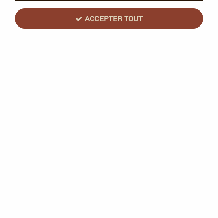
ACCEPTER TOUT
Incarnation De La Krondéchine De Ghur