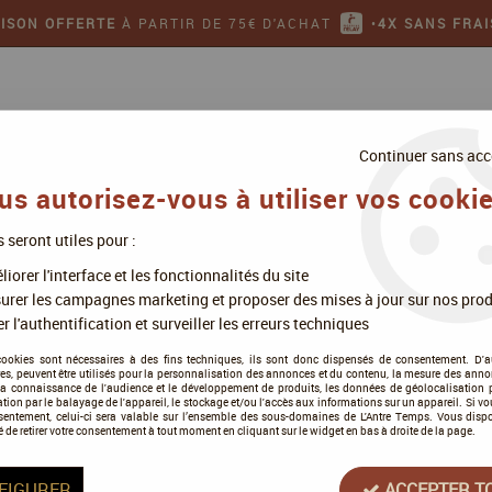
AISON OFFERTE
À PARTIR DE 75€ D'ACHAT
•
4X SANS FRAI
Continuer sans acc
us autorisez-vous à utiliser vos cookie
s seront utiles pour :
ollectionner
Jeux de figurines
iorer l'interface et les fonctionnalités du site
urer les campagnes marketing et proposer des mises à jour sur nos prod
r l'authentification et surveiller les erreurs techniques
Tournois Yu Gi Ho
cookies sont nécessaires à des fins techniques, ils sont donc dispensés de consentement. D'a
res, peuvent être utilisés pour la personnalisation des annonces et du contenu, la mesure des anno
la connaissance de l'audience et le développement de produits, les données de géolocalisation p
cation par le balayage de l'appareil, le stockage et/ou l'accès aux informations sur un appareil. Si 
sentement, celui-ci sera valable sur l’ensemble des sous-domaines de L'Antre Temps. Vous disp
é de retirer votre consentement à tout moment en cliquant sur le widget en bas à droite de la page.
Tous nos produits de la gamme
FIGURER
ACCEPTER T