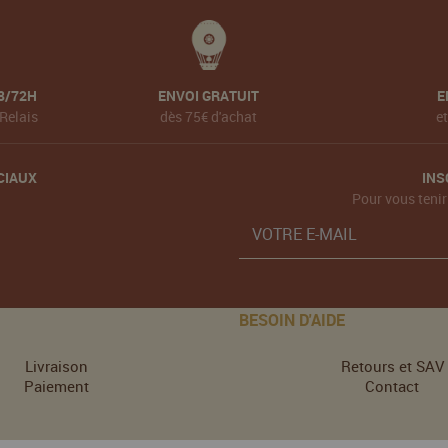
8/72H
ENVOI GRATUIT
E
Relais
dès 75€ d'achat
e
CIAUX
INS
Pour vous tenir
BESOIN D'AIDE
Livraison
Retours et SAV
Paiement
Contact