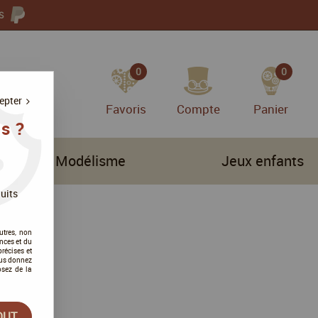
S
0
0
epter
Favoris
Compte
Panier
s ?
Modélisme
Jeux enfants
uits
utres, non
nces et du
récises et
vous donnez
osez de la
OUT