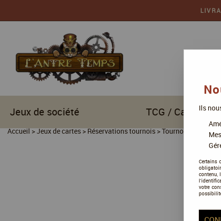
LIVR
No
Ils nou
Jeux de société
TCG / Cartes à c
Amél
Accueil
>
Jeux de cartes
>
Réservations tournois
>
Tournois Yu Gi Ho
Mes
Gére
Certains 
obligatoi
contenu, 
l'identifi
votre con
possibilit
CON