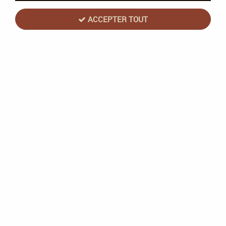
ACCEPTER TOUT
Kemet - Ext Le Livre Des Morts
Soyez le premier à donner votre avis !
26
,
90
€
TTC
Réf. :
MATKEM111826