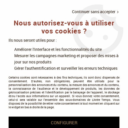
LIVRAISON
À PARTIR DE 75€
4X SANS
•
OFFERTE
D'ACHAT
FRAIS
Continuer sans accepter
Nous autorisez-vous à utiliser
0
vos cookies ?
Ils nous seront utiles pour :
Accueil
>
Jeux de société
>
Jeux experts
>
Améliorer l'interface et les fonctionnalités du site
Guerres, stratégie et affrontements
>
Kemet - Ext Le Livre Des Morts
Mesurer les campagnes marketing et proposer des mises à
jour sur nos produits
Gérer l'authentification et surveiller les erreurs techniques
Certains cookies sont nécessaires à des fins techniques, ils sont donc dispensés de
consentement. D'autres, non obligatoires, peuvent être utilisés pour la
personnalisation des annonces et du contenu, la mesure des annonces et du contenu,
la connaissance de l'audience et le développement de produits, les données de
géolocalisation précises et l'identification par le balayage de l'appareil, le stockage
et/ou l'accès aux informations sur un appareil. Si vous donnez votre consentement,
celui-ci sera valable sur l’ensemble des sous-domaines de L'Antre Temps. Vous
disposez de la possibilité de retirer votre consentement à tout moment en cliquant sur
le widget en bas à droite de la page.
CONFIGURER