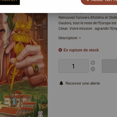
Réf. :
SYNCAE01FR
Retrouvez l'univers d'Astérix et Obéli
Gaulois, tout le reste de l'Europe e
César. Votre mission : agrandir l'E
Description
En rupture de stock
Recevoir une alerte