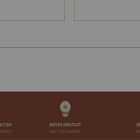
8/72H
ENVOI GRATUIT
E
Relais
dès 75€ d'achat
e