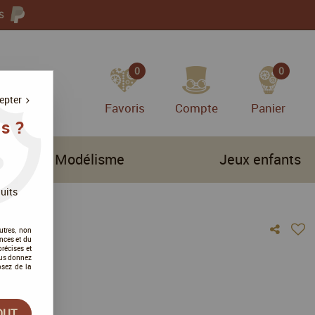
S
0
0
epter
Favoris
Compte
Panier
s ?
Modélisme
Jeux enfants
uits
utres, non
nces et du
récises et
vous donnez
osez de la
vis !
OUT