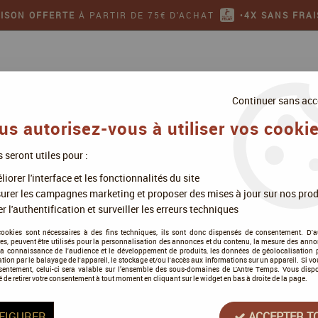
AISON OFFERTE
À PARTIR DE 75€ D'ACHAT
•
4X SANS FRAI
Continuer sans acc
us autorisez-vous à utiliser vos cookie
s seront utiles pour :
ollectionner
Jeux de figurines
iorer l'interface et les fonctionnalités du site
ment
>
L'Empire de César
urer les campagnes marketing et proposer des mises à jour sur nos prod
r l'authentification et surveiller les erreurs techniques
cookies sont nécessaires à des fins techniques, ils sont donc dispensés de consentement. D'a
res, peuvent être utilisés pour la personnalisation des annonces et du contenu, la mesure des anno
la connaissance de l'audience et le développement de produits, les données de géolocalisation p
L'Empire de César
cation par le balayage de l'appareil, le stockage et/ou l'accès aux informations sur un appareil. Si 
sentement, celui-ci sera valable sur l’ensemble des sous-domaines de L'Antre Temps. Vous disp
é de retirer votre consentement à tout moment en cliquant sur le widget en bas à droite de la page.
Soyez le premier à donner votre a
40
,
90
€
TTC
FIGURER
ACCEPTER T