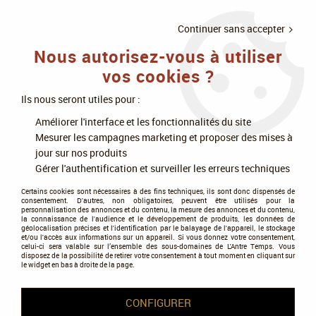
LIVRAISON
À PARTIR DE 75€
4X SANS
•
OFFERTE
D'ACHAT
FRAIS
Continuer sans accepter
Nous autorisez-vous à utiliser
0
vos cookies ?
Ils nous seront utiles pour :
Accueil
>
Jeux enfants par âges
>
Petite Enfance (4-6 ans)
>
Améliorer l'interface et les fonctionnalités du site
A partir de 5 ans
>
La Maison Des Souris
Mesurer les campagnes marketing et proposer des mises à
jour sur nos produits
Gérer l'authentification et surveiller les erreurs techniques
Certains cookies sont nécessaires à des fins techniques, ils sont donc dispensés de
consentement. D'autres, non obligatoires, peuvent être utilisés pour la
personnalisation des annonces et du contenu, la mesure des annonces et du contenu,
la connaissance de l'audience et le développement de produits, les données de
géolocalisation précises et l'identification par le balayage de l'appareil, le stockage
et/ou l'accès aux informations sur un appareil. Si vous donnez votre consentement,
celui-ci sera valable sur l’ensemble des sous-domaines de L'Antre Temps. Vous
disposez de la possibilité de retirer votre consentement à tout moment en cliquant sur
le widget en bas à droite de la page.
CONFIGURER