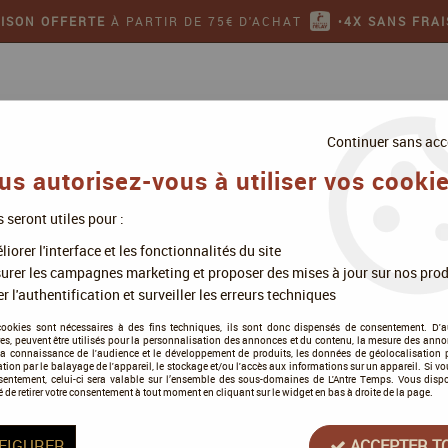
AISON OFFERTE
À PARTIR DE 75€ D'ACHAT
•
4X SANS FRAI
Continuer sans acc
us autorisez-vous à utiliser vos cookie
s seront utiles pour :
ollectionner
Jeux de figurines
iorer l'interface et les fonctionnalités du site
urer les campagnes marketing et proposer des mises à jour sur nos prod
r l'authentification et surveiller les erreurs techniques
Les jeux en promotion
cookies sont nécessaires à des fins techniques, ils sont donc dispensés de consentement. D'a
res, peuvent être utilisés pour la personnalisation des annonces et du contenu, la mesure des anno
la connaissance de l'audience et le développement de produits, les données de géolocalisation p
cation par le balayage de l'appareil, le stockage et/ou l'accès aux informations sur un appareil. Si 
sentement, celui-ci sera valable sur l’ensemble des sous-domaines de L'Antre Temps. Vous disp
é de retirer votre consentement à tout moment en cliquant sur le widget en bas à droite de la page.
FIGURER
ACCEPTER T