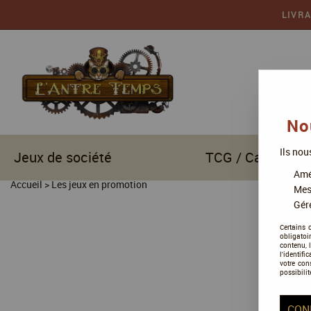
LIVR
No
Ils nou
Jeux de société
TCG / Cartes à c
Amél
Accueil
>
Les jeux en promotion
Mes
Gére
Certains 
obligatoi
contenu, 
l'identifi
votre con
possibilit
CON