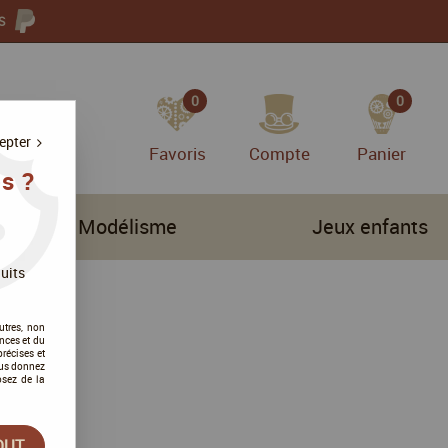
S
0
0
epter
Favoris
Compte
Panier
s ?
Modélisme
Jeux enfants
uits
utres, non
nces et du
récises et
vous donnez
osez de la
OUT