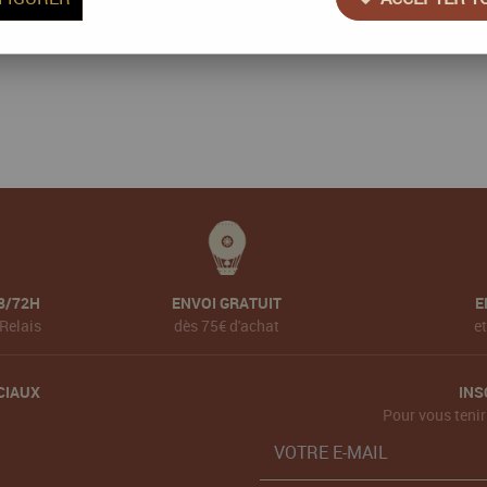
8/72H
ENVOI GRATUIT
E
Relais
dès 75€ d'achat
e
CIAUX
INS
Pour vous tenir