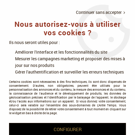
LIVRAISON
À PARTIR DE 75€
4X SANS
•
OFFERTE
D'ACHAT
FRAIS
Continuer sans accepter
Nous autorisez-vous à utiliser
0
vos cookies ?
Ils nous seront utiles pour :
Accueil
>
Livres
Améliorer l'interface et les fonctionnalités du site
Mesurer les campagnes marketing et proposer des mises à
Livres SFFF
jour sur nos produits
Gérer l'authentification et surveiller les erreurs techniques
Certains cookies sont nécessaires à des fins techniques, ils sont donc dispensés de
D'infinies possibilités pour les lecteurs en
consentement. D'autres, non obligatoires, peuvent être utilisés pour la
personnalisation des annonces et du contenu, la mesure des annonces et du contenu,
quête d'évasion
la connaissance de l'audience et le développement de produits, les données de
géolocalisation précises et l'identification par le balayage de l'appareil, le stockage
et/ou l'accès aux informations sur un appareil. Si vous donnez votre consentement,
Seule
e-librairie
spécialisée dans les genres et sous-genres de
celui-ci sera valable sur l’ensemble des sous-domaines de L'Antre Temps. Vous
l'imaginaire
disposez de la possibilité de retirer votre consentement à tout moment en cliquant sur
, nous avons voulu vous proposer une sélection pointue
le widget en bas à droite de la page.
de ce qui se fait de mieux pour tous les amateurs de
science-
fiction
, de
fantasy
ou de
fantastique
.
CONFIGURER