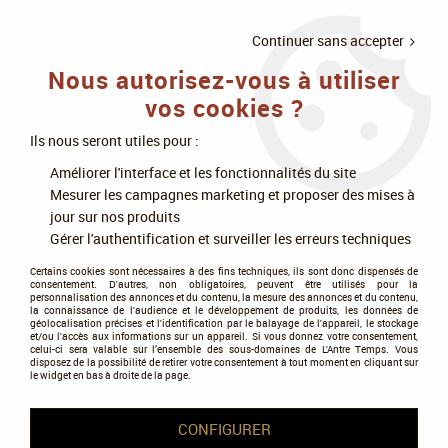
LIVRAISON
À PARTIR DE 75€
4X SANS
•
OFFERTE
D'ACHAT
FRAIS
Continuer sans accepter
Nous autorisez-vous à utiliser
0
vos cookies ?
Ils nous seront utiles pour :
Accueil
>
Jeux de cartes
>
MTG : Magic The Gathering
>
Améliorer l'interface et les fonctionnalités du site
Universe Beyond - Marvel Super Heroes
>
Magic the Gathering (MTG) :
Mesurer les campagnes marketing et proposer des mises à
Marvel Super Heroes - Boite 12 Booster Collector (FR)
jour sur nos produits
Gérer l'authentification et surveiller les erreurs techniques
NOUVEAU
PROMO
-
27
%
Certains cookies sont nécessaires à des fins techniques, ils sont donc dispensés de
consentement. D'autres, non obligatoires, peuvent être utilisés pour la
personnalisation des annonces et du contenu, la mesure des annonces et du contenu,
la connaissance de l'audience et le développement de produits, les données de
géolocalisation précises et l'identification par le balayage de l'appareil, le stockage
et/ou l'accès aux informations sur un appareil. Si vous donnez votre consentement,
celui-ci sera valable sur l’ensemble des sous-domaines de L'Antre Temps. Vous
disposez de la possibilité de retirer votre consentement à tout moment en cliquant sur
le widget en bas à droite de la page.
CONFIGURER