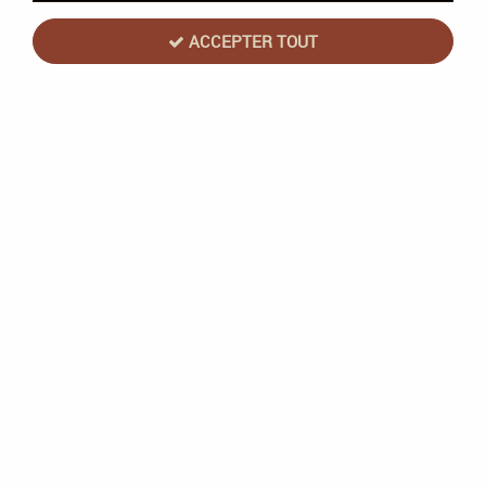
ACCEPTER TOUT
Magic the Gathering (MTG) : Marvel
Super Heroes - Boite 12 Booster
Collector (FR)