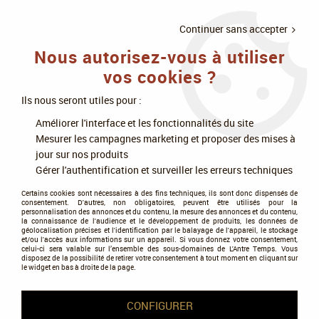
LIVRAISON
À PARTIR DE 75€
4X SANS
•
OFFERTE
D'ACHAT
FRAIS
Continuer sans accepter
Nous autorisez-vous à utiliser
0
vos cookies ?
Ils nous seront utiles pour :
Accueil
>
Jeux de cartes
>
MTG : Magic The Gathering
>
Améliorer l'interface et les fonctionnalités du site
Universe Beyond - Marvel Super Heroes
>
Magic the Gathering (MTG) :
Mesurer les campagnes marketing et proposer des mises à
Marvel Super Heroes - Collector Deck Commander Doom Prevails
jour sur nos produits
Gérer l'authentification et surveiller les erreurs techniques
NOUVEAU
Certains cookies sont nécessaires à des fins techniques, ils sont donc dispensés de
consentement. D'autres, non obligatoires, peuvent être utilisés pour la
personnalisation des annonces et du contenu, la mesure des annonces et du contenu,
la connaissance de l'audience et le développement de produits, les données de
géolocalisation précises et l'identification par le balayage de l'appareil, le stockage
et/ou l'accès aux informations sur un appareil. Si vous donnez votre consentement,
celui-ci sera valable sur l’ensemble des sous-domaines de L'Antre Temps. Vous
disposez de la possibilité de retirer votre consentement à tout moment en cliquant sur
le widget en bas à droite de la page.
CONFIGURER