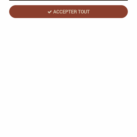
ACCEPTER TOUT
Magic the Gathering (MTG) : Marvel
Super Heroes - Collector Deck
Commander Doom Prevails