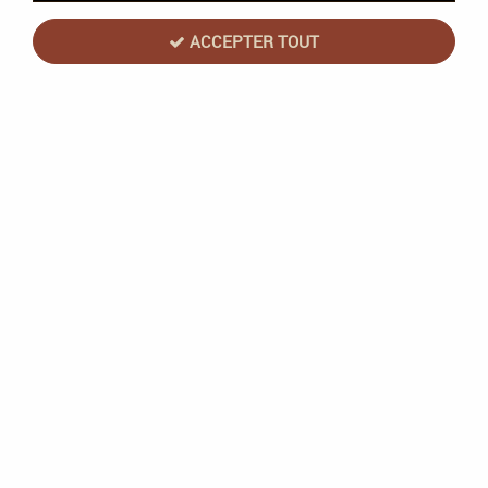
ACCEPTER TOUT
Magic the Gathering (MTG) : Marvel
Super Heroes - Collector Deck
Commander Wakanda Forever