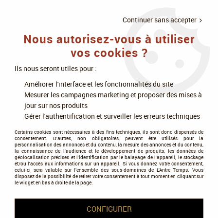
LIVRAISON
À PARTIR DE 75€
4X SANS
•
OFFERTE
D'ACHAT
FRAIS
Continuer sans accepter
Nous autorisez-vous à utiliser
0
vos cookies ?
Ils nous seront utiles pour :
Accueil
>
Jeux de cartes
>
MTG : Magic The Gathering
>
Améliorer l'interface et les fonctionnalités du site
Universe Beyond - Marvel Super Heroes
>
Magic the Gathering (MTG) :
Mesurer les campagnes marketing et proposer des mises à
Marvel Super Heroes - Collector Deck Commander Wakanda Forever
jour sur nos produits
Gérer l'authentification et surveiller les erreurs techniques
NOUVEAU
Certains cookies sont nécessaires à des fins techniques, ils sont donc dispensés de
consentement. D'autres, non obligatoires, peuvent être utilisés pour la
personnalisation des annonces et du contenu, la mesure des annonces et du contenu,
la connaissance de l'audience et le développement de produits, les données de
géolocalisation précises et l'identification par le balayage de l'appareil, le stockage
et/ou l'accès aux informations sur un appareil. Si vous donnez votre consentement,
celui-ci sera valable sur l’ensemble des sous-domaines de L'Antre Temps. Vous
disposez de la possibilité de retirer votre consentement à tout moment en cliquant sur
le widget en bas à droite de la page.
CONFIGURER