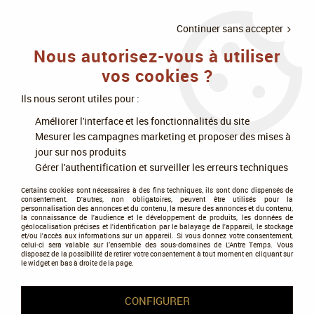
LIVRAISON
À PARTIR DE 75€
4X SANS
•
OFFERTE
D'ACHAT
FRAIS
Continuer sans accepter
Nous autorisez-vous à utiliser
0
vos cookies ?
Ils nous seront utiles pour :
Accueil
>
Jeux de cartes
>
MTG : Magic The Gathering
>
Améliorer l'interface et les fonctionnalités du site
Universe Beyond - Marvel Super Heroes
>
Magic the Gathering (MTG) :
Mesurer les campagnes marketing et proposer des mises à
Marvel Super Heroes - Deck Commander The Fantastic Four
jour sur nos produits
Gérer l'authentification et surveiller les erreurs techniques
NOUVEAU
PROMO
-
25
%
Certains cookies sont nécessaires à des fins techniques, ils sont donc dispensés de
consentement. D'autres, non obligatoires, peuvent être utilisés pour la
personnalisation des annonces et du contenu, la mesure des annonces et du contenu,
la connaissance de l'audience et le développement de produits, les données de
géolocalisation précises et l'identification par le balayage de l'appareil, le stockage
et/ou l'accès aux informations sur un appareil. Si vous donnez votre consentement,
celui-ci sera valable sur l’ensemble des sous-domaines de L'Antre Temps. Vous
disposez de la possibilité de retirer votre consentement à tout moment en cliquant sur
le widget en bas à droite de la page.
CONFIGURER