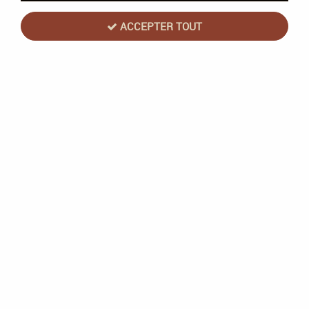
ACCEPTER TOUT
Magic the Gathering (MTG) : Marvel
Super Heroes - Deck Commander The
Fantastic Four