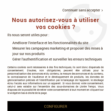
LIVRAISON
À PARTIR DE 75€
4X SANS
•
OFFERTE
D'ACHAT
FRAIS
Continuer sans accepter
Nous autorisez-vous à utiliser
0
vos cookies ?
Ils nous seront utiles pour :
Accueil
>
Jeux de société
>
Jeux experts
>
Améliorer l'interface et les fonctionnalités du site
Gestion, placement et reflexion
>
Merv
Mesurer les campagnes marketing et proposer des mises à
jour sur nos produits
Gérer l'authentification et surveiller les erreurs techniques
Certains cookies sont nécessaires à des fins techniques, ils sont donc dispensés de
consentement. D'autres, non obligatoires, peuvent être utilisés pour la
personnalisation des annonces et du contenu, la mesure des annonces et du contenu,
la connaissance de l'audience et le développement de produits, les données de
géolocalisation précises et l'identification par le balayage de l'appareil, le stockage
et/ou l'accès aux informations sur un appareil. Si vous donnez votre consentement,
celui-ci sera valable sur l’ensemble des sous-domaines de L'Antre Temps. Vous
disposez de la possibilité de retirer votre consentement à tout moment en cliquant sur
le widget en bas à droite de la page.
CONFIGURER