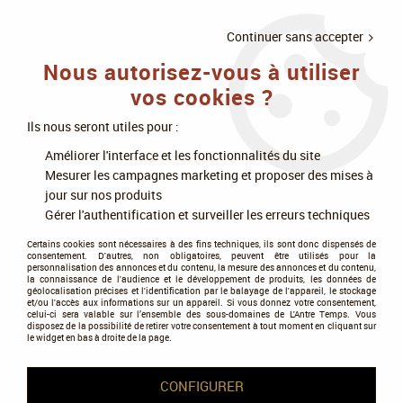
LIVRAISON
À PARTIR DE 75€
4X SANS
•
OFFERTE
D'ACHAT
FRAIS
Continuer sans accepter
Nous autorisez-vous à utiliser
0
vos cookies ?
Ils nous seront utiles pour :
Accueil
>
Jeux de société
>
Jeux de rôle
>
Par thématique
>
Améliorer l'interface et les fonctionnalités du site
Science-fiction, futuriste
>
Metal Adventures - Les Tresors Du Dernier
Mesurer les campagnes marketing et proposer des mises à
Millenaire
jour sur nos produits
Gérer l'authentification et surveiller les erreurs techniques
Certains cookies sont nécessaires à des fins techniques, ils sont donc dispensés de
consentement. D'autres, non obligatoires, peuvent être utilisés pour la
personnalisation des annonces et du contenu, la mesure des annonces et du contenu,
la connaissance de l'audience et le développement de produits, les données de
géolocalisation précises et l'identification par le balayage de l'appareil, le stockage
et/ou l'accès aux informations sur un appareil. Si vous donnez votre consentement,
celui-ci sera valable sur l’ensemble des sous-domaines de L'Antre Temps. Vous
disposez de la possibilité de retirer votre consentement à tout moment en cliquant sur
le widget en bas à droite de la page.
CONFIGURER