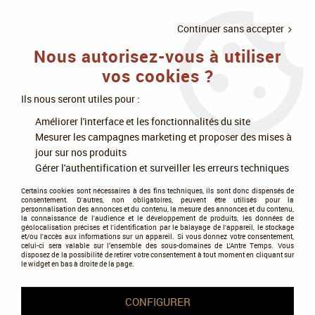
LIVRAISON
À PARTIR DE 75€
4X SANS
•
OFFERTE
D'ACHAT
FRAIS
Continuer sans accepter
Nous autorisez-vous à utiliser
0
vos cookies ?
Ils nous seront utiles pour :
Accueil
>
Figurines
>
Black Library
>
Night Lords - Omnibus
Améliorer l'interface et les fonctionnalités du site
Mesurer les campagnes marketing et proposer des mises à
jour sur nos produits
Gérer l'authentification et surveiller les erreurs techniques
Certains cookies sont nécessaires à des fins techniques, ils sont donc dispensés de
consentement. D'autres, non obligatoires, peuvent être utilisés pour la
personnalisation des annonces et du contenu, la mesure des annonces et du contenu,
la connaissance de l'audience et le développement de produits, les données de
géolocalisation précises et l'identification par le balayage de l'appareil, le stockage
et/ou l'accès aux informations sur un appareil. Si vous donnez votre consentement,
celui-ci sera valable sur l’ensemble des sous-domaines de L'Antre Temps. Vous
disposez de la possibilité de retirer votre consentement à tout moment en cliquant sur
le widget en bas à droite de la page.
CONFIGURER