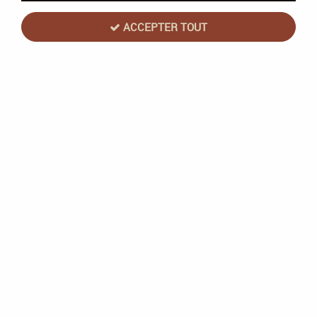
ACCEPTER TOUT
Night Lords - Omnibus
Soyez le premier à donner votre avis !
20
,
00
€
TTC
Réf. :
BL1050