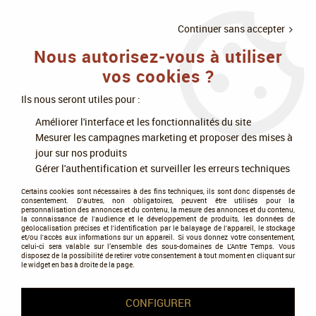
LIVRAISON
À PARTIR DE 75€
4X SANS
•
OFFERTE
D'ACHAT
FRAIS
Continuer sans accepter
Nous autorisez-vous à utiliser
0
vos cookies ?
Ils nous seront utiles pour :
Accueil
>
Jeux de société
>
Jeux en famille
>
Améliorer l'interface et les fonctionnalités du site
Collection, parcours, stop ou encore
>
Octocube - Karl Lange - Sit Down
Mesurer les campagnes marketing et proposer des mises à
jour sur nos produits
PROMO
-
4
€
Gérer l'authentification et surveiller les erreurs techniques
Certains cookies sont nécessaires à des fins techniques, ils sont donc dispensés de
consentement. D'autres, non obligatoires, peuvent être utilisés pour la
personnalisation des annonces et du contenu, la mesure des annonces et du contenu,
la connaissance de l'audience et le développement de produits, les données de
géolocalisation précises et l'identification par le balayage de l'appareil, le stockage
et/ou l'accès aux informations sur un appareil. Si vous donnez votre consentement,
celui-ci sera valable sur l’ensemble des sous-domaines de L'Antre Temps. Vous
disposez de la possibilité de retirer votre consentement à tout moment en cliquant sur
le widget en bas à droite de la page.
CONFIGURER