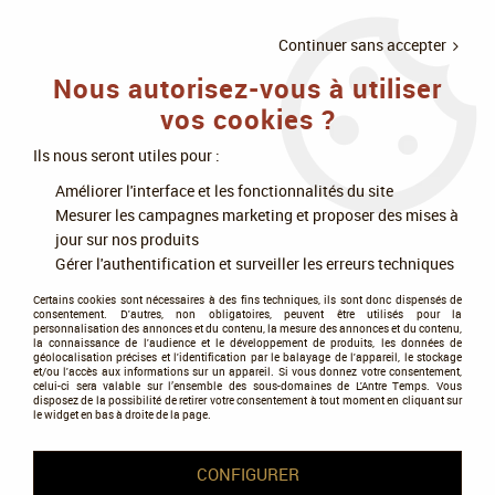
LIVRAISON
À PARTIR DE 75€
4X SANS
•
OFFERTE
D'ACHAT
FRAIS
Continuer sans accepter
Nous autorisez-vous à utiliser
0
vos cookies ?
Ils nous seront utiles pour :
Accueil
>
Jeux de cartes
>
One Piece
>
One Piece JCC - Booster Blister
Améliorer l'interface et les fonctionnalités du site
OP10 : Royal Blood (English) - Bandai
Mesurer les campagnes marketing et proposer des mises à
jour sur nos produits
PROMO
-
1,70
€
Gérer l'authentification et surveiller les erreurs techniques
Certains cookies sont nécessaires à des fins techniques, ils sont donc dispensés de
consentement. D'autres, non obligatoires, peuvent être utilisés pour la
personnalisation des annonces et du contenu, la mesure des annonces et du contenu,
la connaissance de l'audience et le développement de produits, les données de
géolocalisation précises et l'identification par le balayage de l'appareil, le stockage
et/ou l'accès aux informations sur un appareil. Si vous donnez votre consentement,
celui-ci sera valable sur l’ensemble des sous-domaines de L'Antre Temps. Vous
disposez de la possibilité de retirer votre consentement à tout moment en cliquant sur
le widget en bas à droite de la page.
CONFIGURER