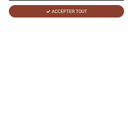
ACCEPTER TOUT
One Piece JCC - Booster Blister OP10 :
Royal Blood (English) - Bandai
1
Avis
Donnez votre avis