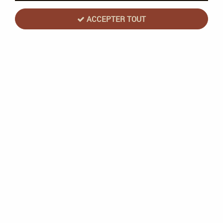
ACCEPTER TOUT
Pocket Detective Case 2 Liaison
Dangereuse
Soyez le premier à donner votre avis !
8
,
90
€
TTC