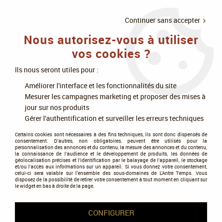
LIVRAISON
À PARTIR DE 75€
4X SANS
•
OFFERTE
D'ACHAT
FRAIS
Continuer sans accepter
Nous autorisez-vous à utiliser
0
vos cookies ?
Ils nous seront utiles pour :
Accueil
>
Jeux de société
>
Jeux d'enquêtes
>
Pocket Detective Case 2
Améliorer l'interface et les fonctionnalités du site
Liaison Dangereuse
Mesurer les campagnes marketing et proposer des mises à
jour sur nos produits
Gérer l'authentification et surveiller les erreurs techniques
Certains cookies sont nécessaires à des fins techniques, ils sont donc dispensés de
consentement. D'autres, non obligatoires, peuvent être utilisés pour la
personnalisation des annonces et du contenu, la mesure des annonces et du contenu,
la connaissance de l'audience et le développement de produits, les données de
géolocalisation précises et l'identification par le balayage de l'appareil, le stockage
et/ou l'accès aux informations sur un appareil. Si vous donnez votre consentement,
celui-ci sera valable sur l’ensemble des sous-domaines de L'Antre Temps. Vous
disposez de la possibilité de retirer votre consentement à tout moment en cliquant sur
le widget en bas à droite de la page.
CONFIGURER