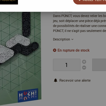
Réf. :
879820
Dans PÜNCT, vous devez relier les bo
jeu, soit déplacer une pièce déjà pr
de possibilités de réaliser une conn
PÜNCT, il ne s'agit pas seulement de
Description
En rupture de stock
Recevoir une alerte