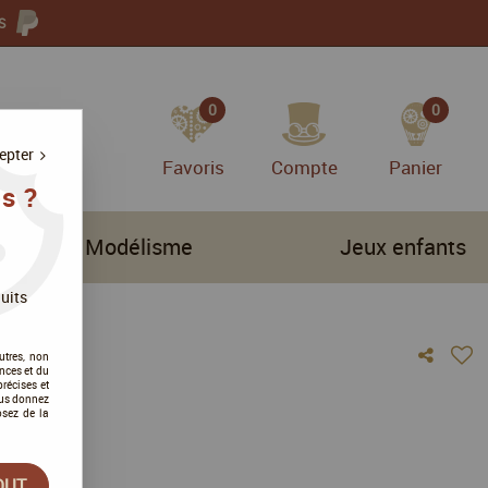
S
0
0
epter
Favoris
Compte
Panier
s ?
Modélisme
Jeux enfants
uits
utres, non
nces et du
récises et
vous donnez
osez de la
vis !
OUT