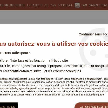
AISON OFFERTE
À PARTIR DE 75€ D'ACHAT
•
4X SANS FRAI
Continuer sans acc
us autorisez-vous à utiliser vos cookie
s seront utiles pour :
ollectionner
Jeux de figurines
iorer l'interface et les fonctionnalités du site
t
urer les campagnes marketing et proposer des mises à jour sur nos prod
r l'authentification et surveiller les erreurs techniques
cookies sont nécessaires à des fins techniques, ils sont donc dispensés de consentement. D'a
res, peuvent être utilisés pour la personnalisation des annonces et du contenu, la mesure des anno
la connaissance de l'audience et le développement de produits, les données de géolocalisation p
Pünct
cation par le balayage de l'appareil, le stockage et/ou l'accès aux informations sur un appareil. Si 
sentement, celui-ci sera valable sur l’ensemble des sous-domaines de L'Antre Temps. Vous disp
é de retirer votre consentement à tout moment en cliquant sur le widget en bas à droite de la page.
Soyez le premier à donner votre a
28
,
00
€
TTC
FIGURER
ACCEPTER T