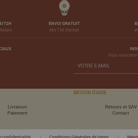
8/72H
ENVOI GRATUIT
E
Relais
dès 75€ d'achat
e
CIAUX
INS
Pour vous tenir
BESOIN D'AIDE
Livraison
Retours et SAV
Paiement
Contact
e confidentialité
Conditions Générales de Vente
Menti
|
|