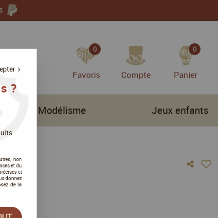
S
0
0
epter
Favoris
Compte
Panier
s ?
Modélisme
Jeux enfants
uits
utres, non
nces et du
récises et
vous donnez
osez de la
vis !
OUT