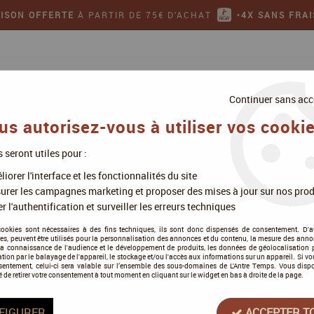
AISON OFFERTE
À PARTIR DE 75€ D'ACHAT
•
4X SANS FRAI
Continuer sans acc
us autorisez-vous à utiliser vos cookie
s seront utiles pour :
ollectionner
Jeux de figurines
iorer l'interface et les fonctionnalités du site
tik Mini
urer les campagnes marketing et proposer des mises à jour sur nos prod
r l'authentification et surveiller les erreurs techniques
cookies sont nécessaires à des fins techniques, ils sont donc dispensés de consentement. D'a
res, peuvent être utilisés pour la personnalisation des annonces et du contenu, la mesure des anno
la connaissance de l'audience et le développement de produits, les données de géolocalisation p
Gigamic
cation par le balayage de l'appareil, le stockage et/ou l'accès aux informations sur un appareil. Si 
sentement, celui-ci sera valable sur l’ensemble des sous-domaines de L'Antre Temps. Vous disp
Quantik Mini
é de retirer votre consentement à tout moment en cliquant sur le widget en bas à droite de la page.
Soyez le premier à donner votre a
FIGURER
ACCEPTER T