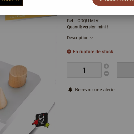
22
,
00
€
TTC
Réf. :
GDQU-MLV
Quantik version mini !
Description
En rupture de stock
Recevoir une alerte