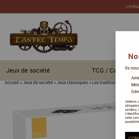
LIVR
No
Ils nou
Jeux de société
TCG / Cartes à c
Amél
Accueil
>
Jeux de société
>
Jeux classiques
>
Les traditionnels
>
Quan
Mes
Gére
Certains 
obligatoi
contenu, 
l'identifi
votre con
possibilit
CON