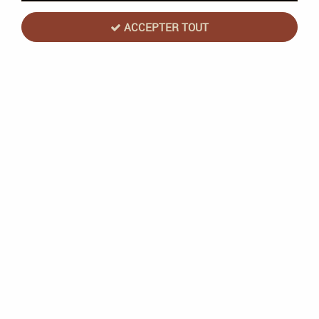
ACCEPTER TOUT
Rusty Metal - Airbrush - True Metallic
Metal - Vallejo
Soyez le premier à donner votre avis !
3
,
90
€
TTC