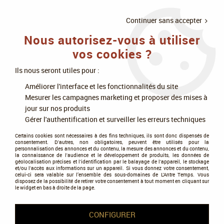
LIVRAISON
À PARTIR DE 75€
4X SANS
•
OFFERTE
D'ACHAT
FRAIS
Continuer sans accepter
Nous autorisez-vous à utiliser
0
vos cookies ?
Ils nous seront utiles pour :
Accueil
>
Modélisme
>
Peintures
>
Peintures Vallejo
>
Améliorer l'interface et les fonctionnalités du site
True Metalic Metal
>
Rusty Metal - Airbrush - True Metallic Metal - Vallejo
Mesurer les campagnes marketing et proposer des mises à
jour sur nos produits
Gérer l'authentification et surveiller les erreurs techniques
Certains cookies sont nécessaires à des fins techniques, ils sont donc dispensés de
consentement. D'autres, non obligatoires, peuvent être utilisés pour la
personnalisation des annonces et du contenu, la mesure des annonces et du contenu,
la connaissance de l'audience et le développement de produits, les données de
géolocalisation précises et l'identification par le balayage de l'appareil, le stockage
et/ou l'accès aux informations sur un appareil. Si vous donnez votre consentement,
celui-ci sera valable sur l’ensemble des sous-domaines de L'Antre Temps. Vous
disposez de la possibilité de retirer votre consentement à tout moment en cliquant sur
le widget en bas à droite de la page.
CONFIGURER