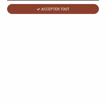
ACCEPTER TOUT
Scale 75
Scale75 - Artist Empire Of The Sun Set
(6x20mL)
Rupture de stock
21,90 €
24,90 €
VOIR LE PRODUIT