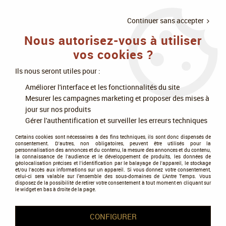
LIVRAISON
À PARTIR DE 75€
4X SANS
•
OFFERTE
D'ACHAT
FRAIS
Continuer sans accepter
Nous autorisez-vous à utiliser
0
vos cookies ?
Ils nous seront utiles pour :
Accueil
>
Scale 75
Améliorer l'interface et les fonctionnalités du site
Mesurer les campagnes marketing et proposer des mises à
Produits de la marque Scale
jour sur nos produits
Gérer l'authentification et surveiller les erreurs techniques
75
Certains cookies sont nécessaires à des fins techniques, ils sont donc dispensés de
consentement. D'autres, non obligatoires, peuvent être utilisés pour la
personnalisation des annonces et du contenu, la mesure des annonces et du contenu,
la connaissance de l'audience et le développement de produits, les données de
géolocalisation précises et l'identification par le balayage de l'appareil, le stockage
12 articles sur
16
et/ou l'accès aux informations sur un appareil. Si vous donnez votre consentement,
celui-ci sera valable sur l’ensemble des sous-domaines de L'Antre Temps. Vous
disposez de la possibilité de retirer votre consentement à tout moment en cliquant sur
le widget en bas à droite de la page.
CONFIGURER