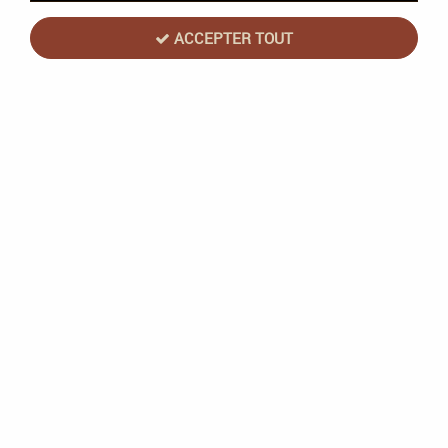
ACCEPTER TOUT
Scythe - Ext Stratèges Des Cieux
Soyez le premier à donner votre avis !
32
,
90
€
TTC
Réf. :
MATSCY003402