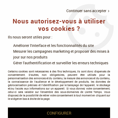
LIVRAISON
À PARTIR DE 75€
4X SANS
•
OFFERTE
D'ACHAT
FRAIS
Continuer sans accepter
Nous autorisez-vous à utiliser
0
vos cookies ?
Ils nous seront utiles pour :
Accueil
>
Jeux de société
>
Jeux experts
>
Améliorer l'interface et les fonctionnalités du site
Guerres, stratégie et affrontements
>
Scythe - Ext Stratèges Des Cieux
Mesurer les campagnes marketing et proposer des mises à
jour sur nos produits
Gérer l'authentification et surveiller les erreurs techniques
Certains cookies sont nécessaires à des fins techniques, ils sont donc dispensés de
consentement. D'autres, non obligatoires, peuvent être utilisés pour la
personnalisation des annonces et du contenu, la mesure des annonces et du contenu,
la connaissance de l'audience et le développement de produits, les données de
géolocalisation précises et l'identification par le balayage de l'appareil, le stockage
et/ou l'accès aux informations sur un appareil. Si vous donnez votre consentement,
celui-ci sera valable sur l’ensemble des sous-domaines de L'Antre Temps. Vous
disposez de la possibilité de retirer votre consentement à tout moment en cliquant sur
le widget en bas à droite de la page.
CONFIGURER