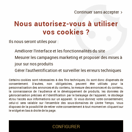
LIVRAISON
À PARTIR DE 75€
4X SANS
•
OFFERTE
D'ACHAT
FRAIS
Continuer sans accepter
Nous autorisez-vous à utiliser
0
vos cookies ?
Ils nous seront utiles pour :
Accueil
>
Modélisme
>
Accessoires modélisme
>
Pinceaux
>
Améliorer l'interface et les fonctionnalités du site
Green Stuff World
>
Set de 4 Pinceaux Kolinsky - Silver Series - Green
Mesurer les campagnes marketing et proposer des mises à
Stuff World
jour sur nos produits
Gérer l'authentification et surveiller les erreurs techniques
Certains cookies sont nécessaires à des fins techniques, ils sont donc dispensés de
consentement. D'autres, non obligatoires, peuvent être utilisés pour la
personnalisation des annonces et du contenu, la mesure des annonces et du contenu,
la connaissance de l'audience et le développement de produits, les données de
géolocalisation précises et l'identification par le balayage de l'appareil, le stockage
et/ou l'accès aux informations sur un appareil. Si vous donnez votre consentement,
celui-ci sera valable sur l’ensemble des sous-domaines de L'Antre Temps. Vous
disposez de la possibilité de retirer votre consentement à tout moment en cliquant sur
le widget en bas à droite de la page.
CONFIGURER