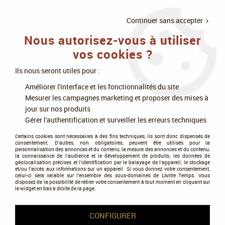
LIVRAISON
À PARTIR DE 75€
4X SANS
•
OFFERTE
D'ACHAT
FRAIS
Continuer sans accepter
Nous autorisez-vous à utiliser
0
vos cookies ?
Ils nous seront utiles pour :
Accueil
>
Figurines
>
Warhammer 40k
>
Space Marines
>
Space Wolves
Améliorer l'interface et les fonctionnalités du site
>
Space Wolves: Escorteur Stormfang (Stormfang Gunship) - Warhammer
Mesurer les campagnes marketing et proposer des mises à
40k - Games Workshop
jour sur nos produits
Gérer l'authentification et surveiller les erreurs techniques
PROMO
-
20
%
Certains cookies sont nécessaires à des fins techniques, ils sont donc dispensés de
consentement. D'autres, non obligatoires, peuvent être utilisés pour la
personnalisation des annonces et du contenu, la mesure des annonces et du contenu,
la connaissance de l'audience et le développement de produits, les données de
géolocalisation précises et l'identification par le balayage de l'appareil, le stockage
et/ou l'accès aux informations sur un appareil. Si vous donnez votre consentement,
celui-ci sera valable sur l’ensemble des sous-domaines de L'Antre Temps. Vous
disposez de la possibilité de retirer votre consentement à tout moment en cliquant sur
le widget en bas à droite de la page.
CONFIGURER