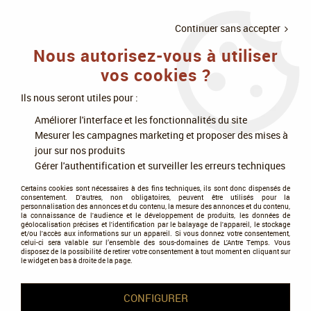
LIVRAISON
À PARTIR DE 75€
4X SANS
•
OFFERTE
D'ACHAT
FRAIS
Continuer sans accepter
Nous autorisez-vous à utiliser
0
vos cookies ?
Ils nous seront utiles pour :
Accueil
>
Jeux de société
>
Jeux de rôle
>
Par thématique
>
Améliorer l'interface et les fonctionnalités du site
Science-fiction, futuriste
>
Stars : La grande route
Mesurer les campagnes marketing et proposer des mises à
jour sur nos produits
Gérer l'authentification et surveiller les erreurs techniques
Certains cookies sont nécessaires à des fins techniques, ils sont donc dispensés de
consentement. D'autres, non obligatoires, peuvent être utilisés pour la
personnalisation des annonces et du contenu, la mesure des annonces et du contenu,
la connaissance de l'audience et le développement de produits, les données de
géolocalisation précises et l'identification par le balayage de l'appareil, le stockage
et/ou l'accès aux informations sur un appareil. Si vous donnez votre consentement,
celui-ci sera valable sur l’ensemble des sous-domaines de L'Antre Temps. Vous
disposez de la possibilité de retirer votre consentement à tout moment en cliquant sur
le widget en bas à droite de la page.
CONFIGURER