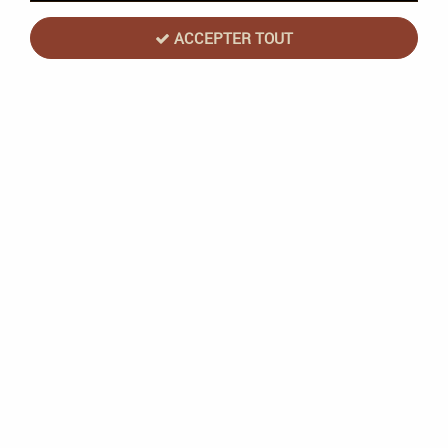
ACCEPTER TOUT
Stars : La grande route
Soyez le premier à donner votre avis !
39
,
00
€
TTC
Réf. :
ELDSTALGR01FR