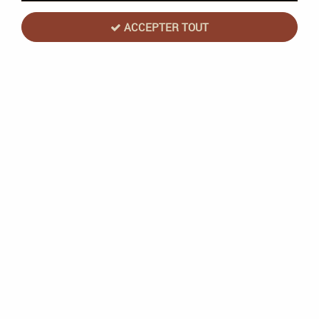
ACCEPTER TOUT
Stars Wars Unlimited - Legends of the
Force - Booster (English)
Soyez le premier à donner votre avis !
5
,
00
€
TTC