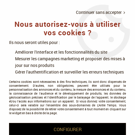
LIVRAISON
À PARTIR DE 75€
4X SANS
•
OFFERTE
D'ACHAT
FRAIS
Continuer sans accepter
Nous autorisez-vous à utiliser
0
vos cookies ?
Ils nous seront utiles pour :
Accueil
>
Jeux de cartes
>
Star Wars Unlimited
>
Améliorer l'interface et les fonctionnalités du site
Star Wars Unlimited Set 5 : Légendes de la Force
>
Stars Wars Unlimited
Mesurer les campagnes marketing et proposer des mises à
- Legends of the Force - Booster (English)
jour sur nos produits
Gérer l'authentification et surveiller les erreurs techniques
Certains cookies sont nécessaires à des fins techniques, ils sont donc dispensés de
consentement. D'autres, non obligatoires, peuvent être utilisés pour la
personnalisation des annonces et du contenu, la mesure des annonces et du contenu,
la connaissance de l'audience et le développement de produits, les données de
géolocalisation précises et l'identification par le balayage de l'appareil, le stockage
et/ou l'accès aux informations sur un appareil. Si vous donnez votre consentement,
celui-ci sera valable sur l’ensemble des sous-domaines de L'Antre Temps. Vous
disposez de la possibilité de retirer votre consentement à tout moment en cliquant sur
le widget en bas à droite de la page.
CONFIGURER