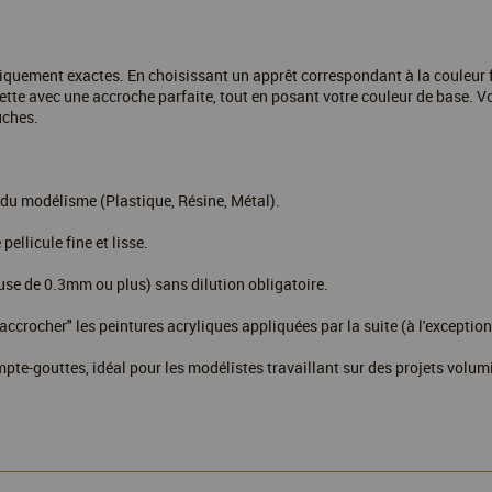
iquement exactes. En choisissant un apprêt correspondant à la couleur f
tte avec une accroche parfaite, tout en posant votre couleur de base. V
uches.
du modélisme (Plastique, Résine, Métal).
ellicule fine et lisse.
buse de 0.3mm ou plus) sans dilution obligatoire.
ccrocher" les peintures acryliques appliquées par la suite (à l'exception
e-gouttes, idéal pour les modélistes travaillant sur des projets volumi