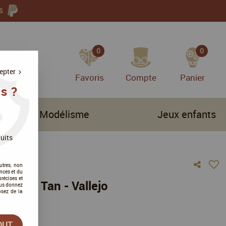
S
0
0
epter
Favoris
Compte
Panier
s ?
Modélisme
Jeux enfants
uits
utres, non
nces et du
récises et
Desert Tan - Vallejo
vous donnez
osez de la
vis !
OUT