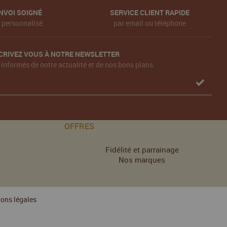
NVOI SOIGNÉ
SERVICE CLIENT RAPIDE
t personnalisé
par email ou téléphone
CRIVEZ VOUS À NOTRE NEWSLETTER
 informés de notre actualité et de nos bons plans.
OFFRES
Fidélité et parrainage
Nos marques
ons légales