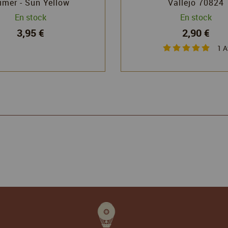
imer - Sun Yellow
Vallejo 70824
En stock
En stock
3,95 €
2,90 €
1
A