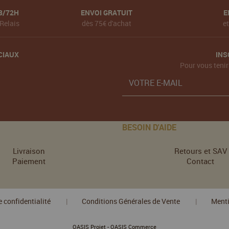
8/72H
ENVOI GRATUIT
E
Relais
dès 75€ d'achat
e
CIAUX
INS
Pour vous tenir
BESOIN D'AIDE
Livraison
Retours et SAV
Paiement
Contact
e confidentialité
Conditions Générales de Vente
Menti
|
|
-
OASIS Projet
OASIS Commerce