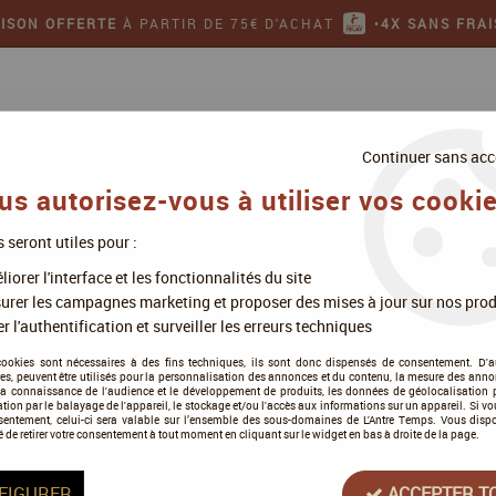
AISON OFFERTE
À PARTIR DE 75€ D'ACHAT
•
4X SANS FRAI
Continuer sans acc
us autorisez-vous à utiliser vos cookie
s seront utiles pour :
ollectionner
Jeux de figurines
iorer l'interface et les fonctionnalités du site
ace Primer 60ml Desert Tan - Vallejo
urer les campagnes marketing et proposer des mises à jour sur nos prod
r l'authentification et surveiller les erreurs techniques
cookies sont nécessaires à des fins techniques, ils sont donc dispensés de consentement. D'a
res, peuvent être utilisés pour la personnalisation des annonces et du contenu, la mesure des anno
la connaissance de l'audience et le développement de produits, les données de géolocalisation p
Surface Primer 60ml 
cation par le balayage de l'appareil, le stockage et/ou l'accès aux informations sur un appareil. Si 
sentement, celui-ci sera valable sur l’ensemble des sous-domaines de L'Antre Temps. Vous disp
é de retirer votre consentement à tout moment en cliquant sur le widget en bas à droite de la page.
Soyez le premier à donner votre a
6
,
50
€
TTC
FIGURER
ACCEPTER T