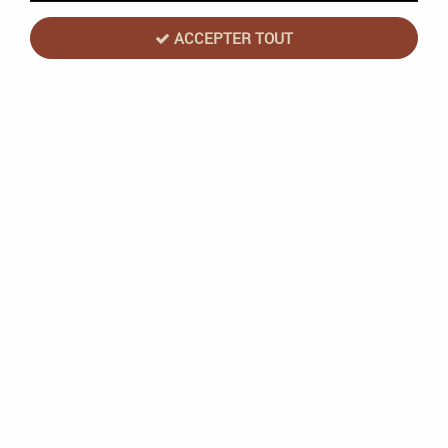
ACCEPTER TOUT
Surface Primer 60ml Grey - Vallejo
Soyez le premier à donner votre avis !
6
,
50
€
TTC
Réf. :
73601