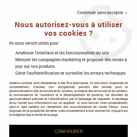
LIVRAISON
À PARTIR DE 75€
4X SANS
•
OFFERTE
D'ACHAT
FRAIS
Continuer sans accepter
Nous autorisez-vous à utiliser
0
vos cookies ?
Ils nous seront utiles pour :
Accueil
>
Modélisme
>
Peintures
>
Peintures Vallejo
>
Game Air
>
Surface
Améliorer l'interface et les fonctionnalités du site
Primer 60ml Grey - Vallejo
Mesurer les campagnes marketing et proposer des mises à
jour sur nos produits
Gérer l'authentification et surveiller les erreurs techniques
Certains cookies sont nécessaires à des fins techniques, ils sont donc dispensés de
consentement. D'autres, non obligatoires, peuvent être utilisés pour la
personnalisation des annonces et du contenu, la mesure des annonces et du contenu,
la connaissance de l'audience et le développement de produits, les données de
géolocalisation précises et l'identification par le balayage de l'appareil, le stockage
et/ou l'accès aux informations sur un appareil. Si vous donnez votre consentement,
celui-ci sera valable sur l’ensemble des sous-domaines de L'Antre Temps. Vous
disposez de la possibilité de retirer votre consentement à tout moment en cliquant sur
le widget en bas à droite de la page.
CONFIGURER