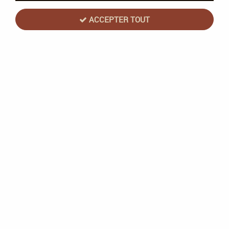
ACCEPTER TOUT
Tainted Grail : Kings of Ruin Stretch