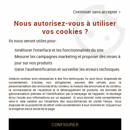
LIVRAISON
À PARTIR DE 75€
4X SANS
•
OFFERTE
D'ACHAT
FRAIS
Continuer sans accepter
Nous autorisez-vous à utiliser
0
vos cookies ?
Ils nous seront utiles pour :
Accueil
>
Jeux de société
>
Jeux experts
>
Améliorer l'interface et les fonctionnalités du site
Aventures, scénario et exploration
>
Tainted Grail : Kings of Ruin Stretch
Mesurer les campagnes marketing et proposer des mises à
Goals
jour sur nos produits
Gérer l'authentification et surveiller les erreurs techniques
Certains cookies sont nécessaires à des fins techniques, ils sont donc dispensés de
consentement. D'autres, non obligatoires, peuvent être utilisés pour la
personnalisation des annonces et du contenu, la mesure des annonces et du contenu,
la connaissance de l'audience et le développement de produits, les données de
géolocalisation précises et l'identification par le balayage de l'appareil, le stockage
et/ou l'accès aux informations sur un appareil. Si vous donnez votre consentement,
celui-ci sera valable sur l’ensemble des sous-domaines de L'Antre Temps. Vous
disposez de la possibilité de retirer votre consentement à tout moment en cliquant sur
le widget en bas à droite de la page.
CONFIGURER