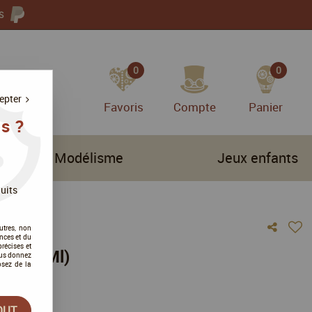
S
0
0
epter
Favoris
Compte
Panier
s ?
Modélisme
Jeux enfants
uits
utres, non
nces et du
récises et
ld (24Ml)
vous donnez
osez de la
vis !
OUT