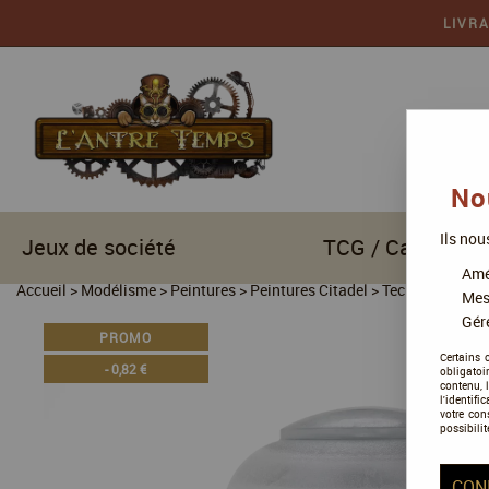
LIVR
No
Ils nou
Jeux de société
TCG / Cartes à c
Amél
Accueil
>
Modélisme
>
Peintures
>
Peintures Citadel
>
Technical
>
Tec
Mes
Gére
PROMO
Certains 
-
0,82
€
obligatoi
contenu, 
l'identifi
votre con
possibilit
CON