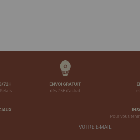
8/72H
ENVOI GRATUIT
E
Relais
dès 75€ d'achat
e
CIAUX
INS
Pour vous tenir