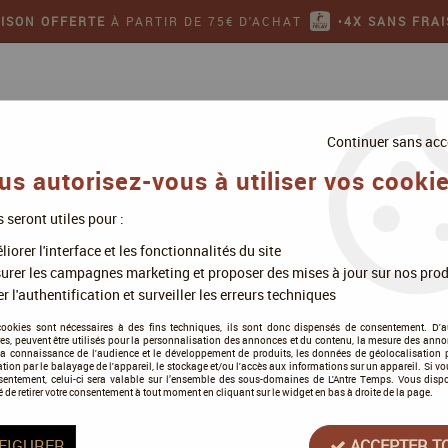
AISON OFFERTE
À PARTIR DE 75€ D'ACHAT
•
4X SANS FRAI
Continuer sans acc
us autorisez-vous à utiliser vos cookie
s seront utiles pour :
ollectionner
Jeux de figurines
iorer l'interface et les fonctionnalités du site
hnical: Stormshield (24Ml)
urer les campagnes marketing et proposer des mises à jour sur nos prod
r l'authentification et surveiller les erreurs techniques
cookies sont nécessaires à des fins techniques, ils sont donc dispensés de consentement. D'a
res, peuvent être utilisés pour la personnalisation des annonces et du contenu, la mesure des anno
la connaissance de l'audience et le développement de produits, les données de géolocalisation p
Technical: Stormshie
cation par le balayage de l'appareil, le stockage et/ou l'accès aux informations sur un appareil. Si 
sentement, celui-ci sera valable sur l’ensemble des sous-domaines de L'Antre Temps. Vous disp
é de retirer votre consentement à tout moment en cliquant sur le widget en bas à droite de la page.
Soyez le premier à donner votre a
5
,
48
€
TTC
FIGURER
ACCEPTER T