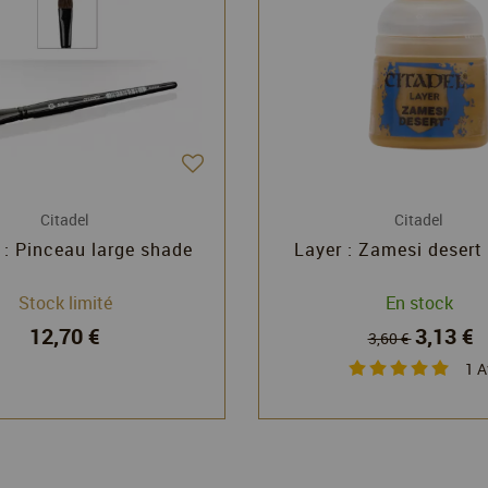
Citadel
Citadel
 : Pinceau large shade
Layer : Zamesi desert
Stock limité
En stock
12,70 €
3,13 €
3,60 €
1
A